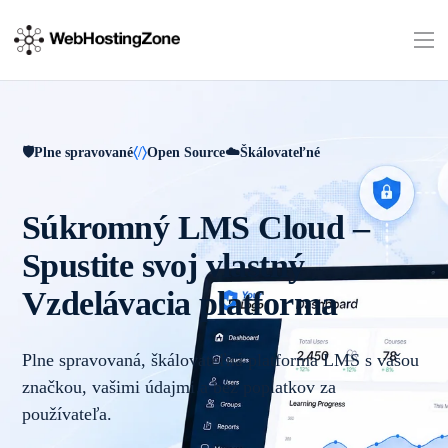
Plne spravované
Open Source
Škálovateľné
Súkromný LMS Cloud –
Spustite svoj vlastný
Vzdelávacia platforma
Plne spravovaná, škálovateľná platforma LMS s vašou
značkou, vašimi údajmi a bez poplatkov za
používateľa.