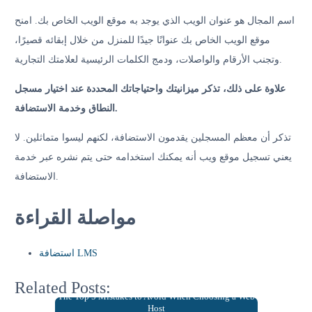
اسم المجال هو عنوان الويب الذي يوجد به موقع الويب الخاص بك. امنح
موقع الويب الخاص بك عنوانًا جيدًا للمنزل من خلال إبقائه قصيرًا،
وتجنب الأرقام والواصلات، ودمج الكلمات الرئيسية لعلامتك التجارية.
علاوة على ذلك، تذكر ميزانيتك واحتياجاتك المحددة عند اختيار مسجل
النطاق وخدمة الاستضافة.
تذكر أن معظم المسجلين يقدمون الاستضافة، لكنهم ليسوا متماثلين. لا
يعني تسجيل موقع ويب أنه يمكنك استخدامه حتى يتم نشره عبر خدمة
الاستضافة.
مواصلة القراءة
استضافة LMS
Related Posts:
The Top 5 Mistakes to Avoid When Choosing a Web
Host