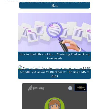
The Top 5 Mistakes to Avoid When Choosing a Web
Host
How to Find Files in Linux: Mastering Find and Grep
Commands
Moodle Vs Canvas Vs Blackboard: The Best LMS of
2023