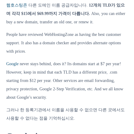
웹호스팅존
다른 도메인 이름 공급자입니다.
12개의 TLD가 있으
며 각각 $15에서 $69.99까지 가격이 다릅니다.
Also, you can either
buy a new domain, transfer an old one, or renew it.
People have reviewed WebHostingZone as having the best customer
support. It also has a domain checker and provides alternate options
with prices.
Google
never stays behind, does it? Its domains start at $7 per year!
However, keep in mind that each TLD has a different price, .com
starting from $12 per year. Other services are email forwarding,
privacy protection, Google 2-Step Verification, etc. And we all know
about Google’s security.
그러나 한 등록기관에서 이름을 사용할 수 없으면 다른 곳에서도
사용할 수 없다는 점을 기억하십시오.