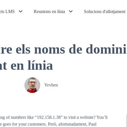
eis LMS
Reunions en línia
Solucions d'allotjament
e els noms de domini:
at en línia
Yevhen
ng of numbers like “192.158.1.38” to visit a website? You’ll
me goes for your customers.
Però, afortunadament, Paul