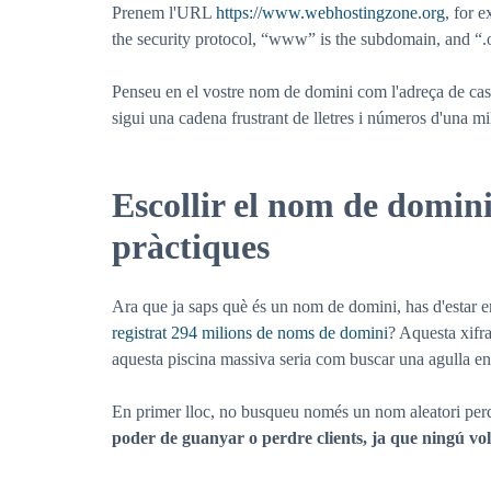
Prenem l'URL
https://www.webhostingzone.org
, for 
the security protocol, “www” is the subdomain, and “.o
Penseu en el vostre nom de domini com l'adreça de casa
sigui una cadena frustrant de lletres i números d'una mil
Escollir el nom de domini 
pràctiques
Ara que ja saps què és un nom de domini, has d'estar em
registrat 294 milions de noms de domini
? Aquesta xifr
aquesta piscina massiva seria com buscar una agulla en 
En primer lloc, no busqueu només un nom aleatori perqu
poder de guanyar o perdre clients, ja que ningú vol