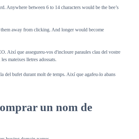
oard. Anywhere between 6 to 14 characters would be the bee’s
sh them away from clicking. And longer would become
EO. Així que assegureu-vos d'incloure paraules clau del vostre
 les mateixes lletres adossats.
aula del bufet durant molt de temps. Així que agafeu-lo abans
 comprar un nom de