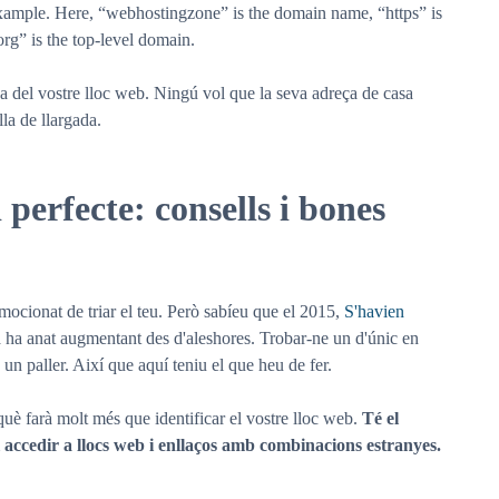
example. Here, “webhostingzone” is the domain name, “https” is
rg” is the top-level domain.
 del vostre lloc web. Ningú vol que la seva adreça de casa
la de llargada.
perfecte: consells i bones
ocionat de triar el teu. Però sabíeu que el 2015,
S'havien
a ha anat augmentant des d'aleshores. Trobar-ne un d'únic en
un paller. Així que aquí teniu el que heu de fer.
è farà molt més que identificar el vostre lloc web.
Té el
 accedir a llocs web i enllaços amb combinacions estranyes.