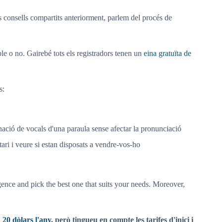
 consells compartits anteriorment, parlem del procés de
le o no. Gairebé tots els registradors tenen un
eina gratuïta de
s:
nació de vocals d'una paraula sense afectar la pronunciació
ari i veure si estan disposats a vendre-vos-ho
igence and pick the best one that suits your needs. Moreover,
 20 dòlars l'any
, però tingueu en compte les tarifes d'inici i