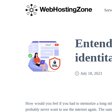
Serv
Entendr
identit
July 18, 2023
How would you feel if you had to memorize a long stri
probably never want to use the internet again. The sa