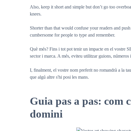
Also, keep it short and simple but don’t go too overb
knees.
Shorter than that would confuse your readers and pu
cumbersome for people to type and remember.
Què més? Fins i tot pot tenir un impacte en el vostre S
sector i marca. A més, eviteu utilitzar guions, números i
I, finalment, el vostre nom preferit no romandrà a la t
que algú altre s'hi posi les mans.
Guia pas a pas: com
domini