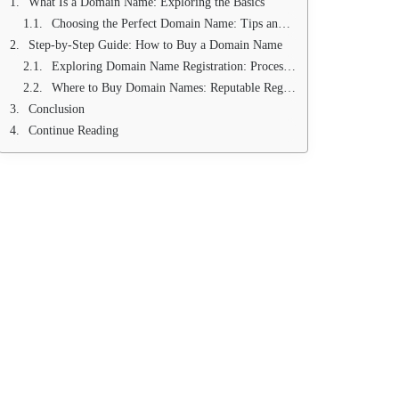
What Is a Domain Name: Exploring the Basics
Choosing the Perfect Domain Name: Tips and Best Practices
Step-by-Step Guide: How to Buy a Domain Name
Exploring Domain Name Registration: Process and Requirements
Where to Buy Domain Names: Reputable Registrars and Marketplaces
Conclusion
Continue Reading