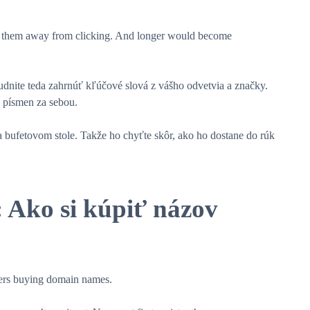
sh them away from clicking. And longer would become
dnite teda zahrnúť kľúčové slová z vášho odvetvia a značky.
h písmen za sebou.
bufetovom stole. Takže ho chyťte skôr, ako ho dostane do rúk
 Ako si kúpiť názov