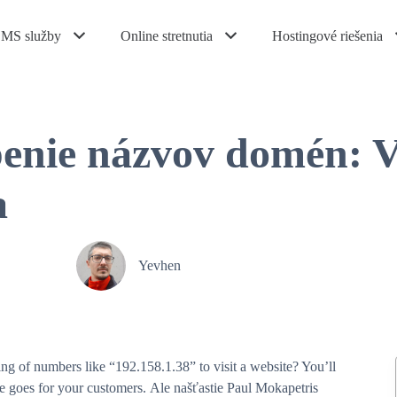
MS služby
Online stretnutia
Hostingové riešenia
enie názvov domén: V
a
Yevhen
ng of numbers like “192.158.1.38” to visit a website? You’ll
me goes for your customers.
Ale našťastie Paul Mokapetris