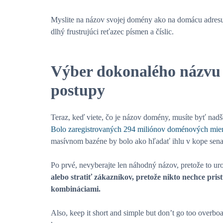
Myslite na názov svojej domény ako na domácu adresu
dlhý frustrujúci reťazec písmen a číslic.
Výber dokonalého názvu 
postupy
Teraz, keď viete, čo je názov domény, musíte byť nadše
Bolo zaregistrovaných 294 miliónov doménových mie
masívnom bazéne by bolo ako hľadať ihlu v kope sena. 
Po prvé, nevyberajte len náhodný názov, pretože to uro
alebo stratiť zákazníkov, pretože nikto nechce pr
kombináciami.
Also, keep it short and simple but don’t go too overb