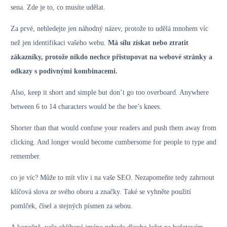
sena. Zde je to, co musíte udělat.
Za prvé, nehledejte jen náhodný název, protože to udělá mnohem víc
než jen identifikaci vašeho webu.
Má sílu získat nebo ztratit
zákazníky, protože nikdo nechce přistupovat na webové stránky a
odkazy s podivnými kombinacemi.
Also, keep it short and simple but don’t go too overboard. Anywhere
between 6 to 14 characters would be the bee’s knees.
Shorter than that would confuse your readers and push them away from
clicking. And longer would become cumbersome for people to type and
remember.
co je víc? Může to mít vliv i na vaše SEO. Nezapomeňte tedy zahrnout
klíčová slova ze svého oboru a značky. Také se vyhněte použití
pomlček, čísel a stejných písmen za sebou.