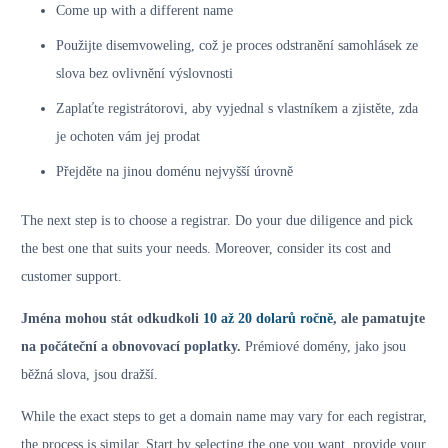
Come up with a different name
Použijte disemvoweling, což je proces odstranění samohlásek ze
slova bez ovlivnění výslovnosti
Zaplaťte registrátorovi, aby vyjednal s vlastníkem a zjistěte, zda
je ochoten vám jej prodat
Přejděte na jinou doménu nejvyšší úrovně
The next step is to choose a registrar. Do your due diligence and pick
the best one that suits your needs. Moreover, consider its cost and
customer support.
Jména mohou stát odkudkoli
10 až 20 dolarů ročně
, ale pamatujte
na počáteční a obnovovací poplatky.
Prémiové domény, jako jsou
běžná slova, jsou dražší.
While the exact steps to get a domain name may vary for each registrar,
the process is similar. Start by selecting the one you want, provide your