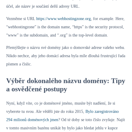
účel, ale název je součástí delší adresy URL.
Vezměme si URL
https://www.webhostingzone.org
, for example. Here,
“webhostingzone” is the domain name, “https” is the security protocol,
“www” is the subdomain, and “.org” is the top-level domain.
Přemýšlejte o názvu své domény jako o domovské adrese vašeho webu.
Nikdo nechce, aby jeho domácí adresa byla míle dlouhá frustrující řada
písmen a číslic.
Výběr dokonalého názvu domény: Tipy
a osvědčené postupy
Nyní, když víte, co je doménové jméno, musíte být nadšení, že si
vyberete tu svou. Ale věděli jste do roku 2015,
Bylo zaregistrováno
294 milionů doménových jmen
? Od té doby se toto číslo zvyšuje. Najít
v tomto masivním bazénu unikát by bylo jako hledat jehlu v kupce