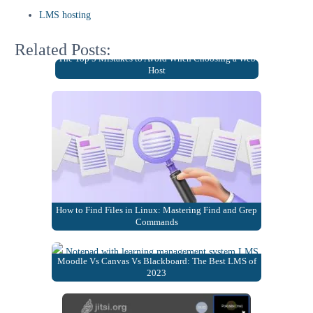
LMS hosting
Related Posts:
The Top 5 Mistakes to Avoid When Choosing a Web
Host
How to Find Files in Linux: Mastering Find and Grep
Commands
Moodle Vs Canvas Vs Blackboard: The Best LMS of
2023