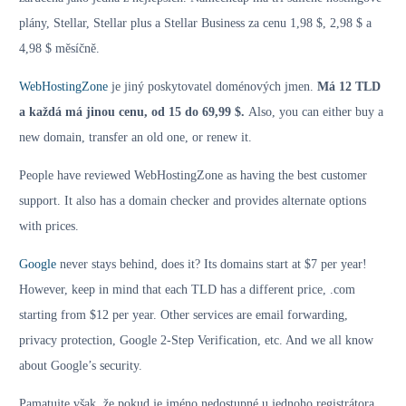
plány, Stellar, Stellar plus a Stellar Business za cenu 1,98 $, 2,98 $ a
4,98 $ měsíčně.
WebHostingZone
je jiný poskytovatel doménových jmen.
Má 12 TLD
a každá má jinou cenu, od 15 do 69,99 $.
Also, you can either buy a
new domain, transfer an old one, or renew it.
People have reviewed WebHostingZone as having the best customer
support. It also has a domain checker and provides alternate options
with prices.
Google
never stays behind, does it? Its domains start at $7 per year!
However, keep in mind that each TLD has a different price, .com
starting from $12 per year. Other services are email forwarding,
privacy protection, Google 2-Step Verification, etc. And we all know
about Google’s security.
Pamatujte však, že pokud je jméno nedostupné u jednoho registrátora,