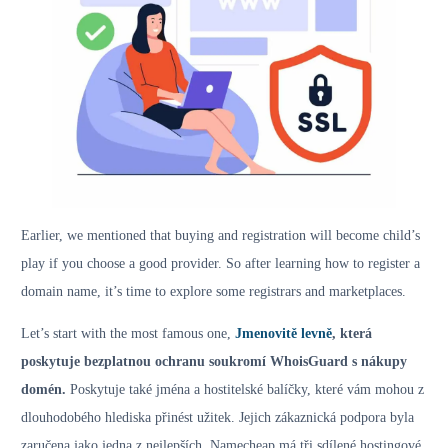
Earlier, we mentioned that buying and registration will become child’s
play if you choose a good provider. So after learning how to register a
domain name, it’s time to explore some registrars and marketplaces.
Let’s start with the most famous one,
Jmenovitě levně
, která
poskytuje bezplatnou ochranu soukromí WhoisGuard s nákupy
domén.
Poskytuje také jména a hostitelské balíčky, které vám mohou z
dlouhodobého hlediska přinést užitek. Jejich zákaznická podpora byla
zaručena jako jedna z nejlepších. Namecheap má tři sdílené hostingové