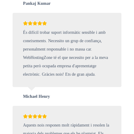
Pankaj Kumar
És difícil trobar suport informàtic sensible i amb
coneixements. Necessito un grup de confiança,
personalment responsable i no massa car.
WebHostingZone té el que necessito per a la meva
petita però ocupada empresa d'aprenentatge
electrònic. Gràcies nois! Ets de gran ajuda.
Michael Henry
Aquests nois responen molt ràpidament i resolen la
majoria dels problemes que els he plantejat. Els