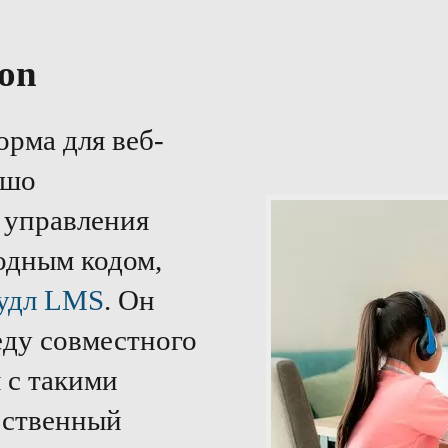
ton
орма для веб-
ошо
 управления
одным кодом,
удл LMS
. Он
еду совместного
 с такими
ественный