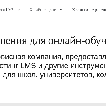
уги LMS
Онлайн-встречи
Хостинговые решен
шения для онлайн-обу
висная компания, предостав
стинг LMS и другие инструмен
 для школ, университетов, к