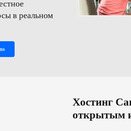
местное
осы в реальном
ns
Хостинг Ca
открытым 