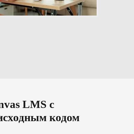
nvas LMS с
исходным кодом