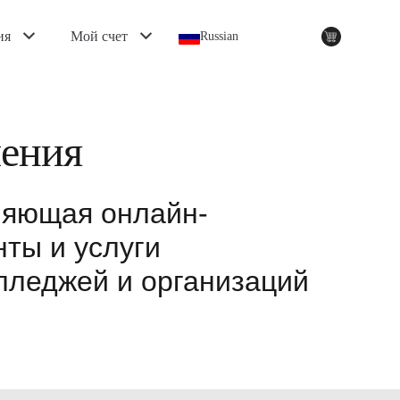
ия
Мой счет
Russian
чения
ляющая онлайн-
ты и услуги
олледжей и организаций