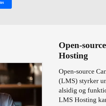
ns
Open-sourc
Hosting
Open-source Can
(LMS) styrker un
alsidig og funkt
LMS Hosting kan