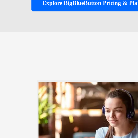
Explore BigBlueButton Pricing & Pla