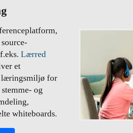
ng
ferenceplatform,
 source-
f.eks.
Lærred
iver et
 læringsmiljø for
m stemme- og
rmdeling,
elte whiteboards.