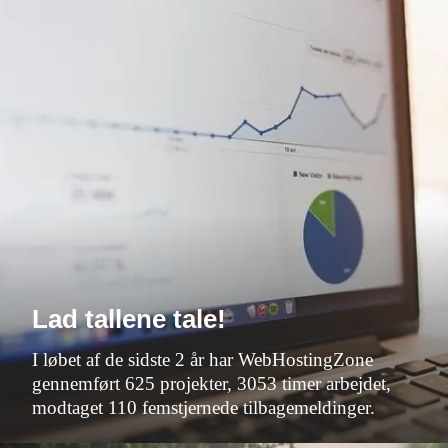
Lad tallene tale!
I løbet af de sidste 2 år har WebHostingZone
gennemført 625 projekter, 3053 timer arbejdet,
modtaget 110 femstjernede tilbagemeldinger.