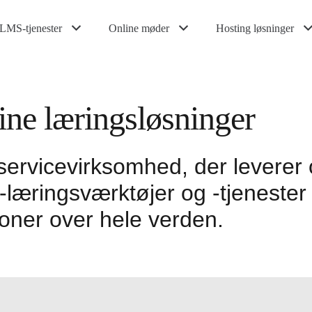
LMS-tjenester
Online møder
Hosting løsninger
ine læringsløsninger
rvicevirksomhed, der leverer 
æringsværktøjer og -tjenester til
oner over hele verden.