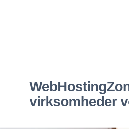
WebHostingZone
virksomheder v