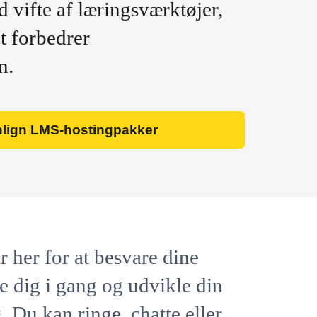
d vifte af læringsværktøjer,
t forbedrer
n.
ign LMS-hostingpakker
r her for at besvare dine
e dig i gang og udvikle din
. Du kan ringe, chatte eller