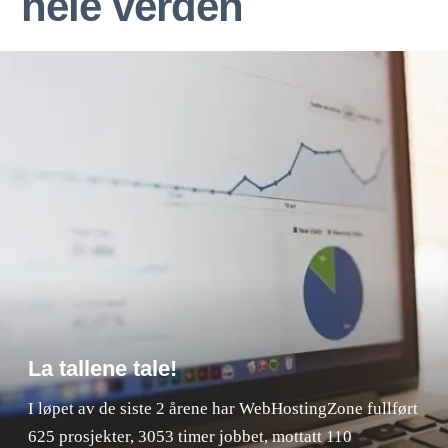
hele verden
La tallene tale!
I løpet av de siste 2 årene har WebHostingZone fullført
625 prosjekter, 3053 timer jobbet, mottatt 110