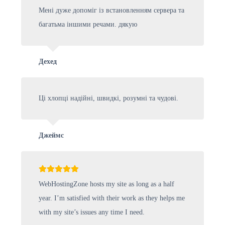
Мені дуже допоміг із встановленням сервера та
багатьма іншими речами. дякую
Дехед
Ці хлопці надійні, швидкі, розумні та чудові.
Джеймс
WebHostingZone hosts my site as long as a half
year. I’m satisfied with their work as they helps me
with my site’s issues any time I need.