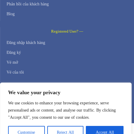
Phản hồi của khách hàng
Blog
Registered User? —
Đăng nhập khách hàng
Đăng ký
Vé mở
Vé của tôi
Contact Us —
We value your privacy
WEB HOSTING ZONE, SL / NIF: B22516827
We use cookies to enhance your browsing experience, serve
personalised ads or content, and analyse our traffic. By clicking
Email: support@webhostingzone.org
"Accept All", you consent to our use of cookies.
Customise
Reject All
Accept All