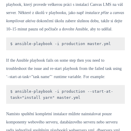
playbook, který provede veškerou práci s instalací Canvas LMS na váš
server. Některé z úkolů v playbooku, jako např
instalace příze
a
canvas
kompilovat aktiva
dokončení úkolu zabere slušnou dobu, takže si dejte
10–15 minut pauzu od počítače a dovolte Ansible, aby to udělal.
$ ansible-playbook -i production master.yml
If the Ansible playbook fails on some step then you need to
troubleshoot the issue and re-start playbook from the failed task using
‘–start-at-task=”task name”‘ runtime variable. For example:
$ ansible-playbook -i production --start-at-
task="install yarn" master.yml
Namísto spuštění kompletní instalace můžete nainstalovat pouze
komponenty webového serveru, databázového serveru nebo serveru
redis jednotlivě spuštěním playbooků webservers.yml, dbservers.yml