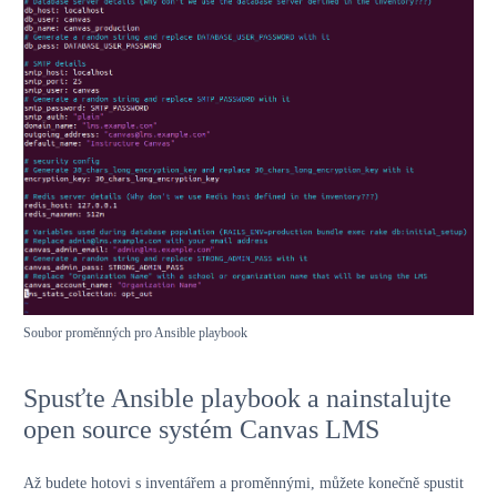
Soubor proměnných pro Ansible playbook
Spusťte Ansible playbook a nainstalujte
open source systém Canvas LMS
Až budete hotovi s inventářem a proměnnými, můžete konečně spustit