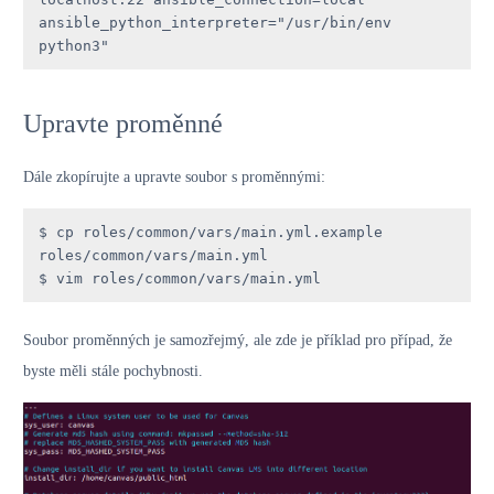
ansible_python_interpreter="/usr/bin/env 
python3"
Upravte proměnné
Dále zkopírujte a upravte soubor s proměnnými:
$ cp roles/common/vars/main.yml.example 
roles/common/vars/main.yml

$ vim roles/common/vars/main.yml
Soubor proměnných je samozřejmý, ale zde je příklad pro případ, že
byste měli stále pochybnosti.