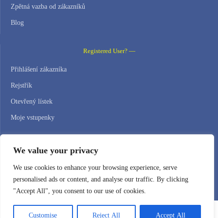
Zpětná vazba od zákazníků
Blog
Registered User? —
Přihlášení zákazníka
Rejstřík
Otevřený lístek
Moje vstupenky
Contact Us —
We value your privacy
WEB HOSTING ZONE, SL / NIF: B22516827
We use cookies to enhance your browsing experience, serve
personalised ads or content, and analyse our traffic. By clicking
Email: support@webhostingzone.org
"Accept All", you consent to our use of cookies.
Customise
Reject All
Accept All