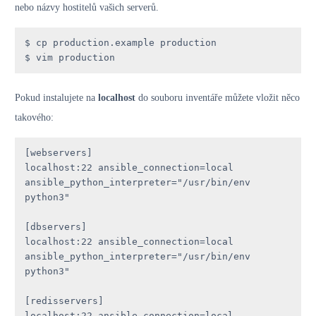
nebo názvy hostitelů vašich serverů.
$ cp production.example production

$ vim production
Pokud instalujete na
localhost
do souboru inventáře můžete vložit něco
takového:
[webservers]

localhost:22 ansible_connection=local 
ansible_python_interpreter="/usr/bin/env 
python3"

[dbservers]

localhost:22 ansible_connection=local 
ansible_python_interpreter="/usr/bin/env 
python3"

[redisservers]

localhost:22 ansible_connection=local 