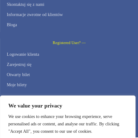
Skontaktuj się z nami
Informacje zwrotne od klientów
Bloga
Registered User? —
Logowanie klienta
Zarejestruj się
Otwarty bilet
Moje bilety
Contact Us —
We value your privacy
WEB HOSTING ZONE, SL / NIF: B22516827
We use cookies to enhance your browsing experience, serve
personalised ads or content, and analyse our traffic. By clicking
Email: support@webhostingzone.org
"Accept All", you consent to our use of cookies.