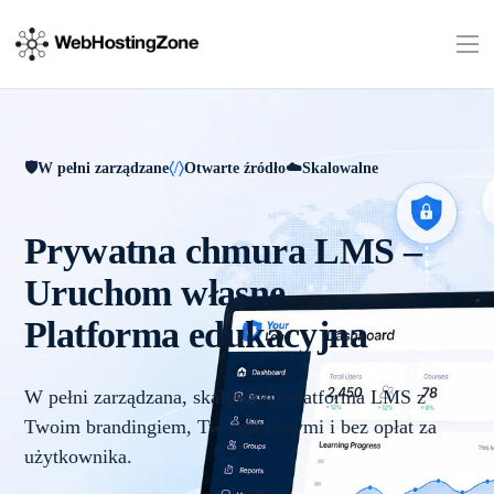
W pełni zarządzane
Otwarte źródło
Skalowalne
Prywatna chmura LMS –
Uruchom własne
Platforma edukacyjna
W pełni zarządzana, skalowalna platforma LMS z
Twoim brandingiem, Twoimi danymi i bez opłat za
użytkownika.