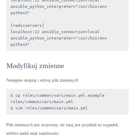
localhost:22 ansible_connection=local 
ansible_python_interpreter="/usr/bin/env 
python3"

[redisservers]

localhost:22 ansible_connection=local 
ansible_python_interpreter="/usr/bin/env 
python3"
Modyfikuj zmienne
Następnie skopiuj i edytuj plik zmiennych:
$ cp roles/common/vars/main.yml.example 
roles/common/vars/main.yml

$ vim roles/common/vars/main.yml
Plik zmiennych jest oczywisty, ale tutaj jest przykład na wypadek,
gdybyś nadal miał wątpliwości.