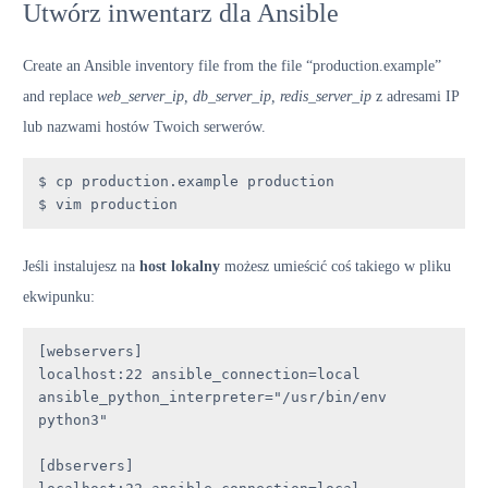
Utwórz inwentarz dla Ansible
Create an Ansible inventory file from the file “production.example”
and replace
web_server_ip, db_server_ip, redis_server_ip
z adresami IP
lub nazwami hostów Twoich serwerów.
$ cp production.example production

$ vim production
Jeśli instalujesz na
host lokalny
możesz umieścić coś takiego w pliku
ekwipunku:
[webservers]

localhost:22 ansible_connection=local 
ansible_python_interpreter="/usr/bin/env 
python3"

[dbservers]
