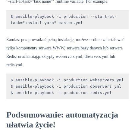
‘–start-at-task=”task name”‘ runtime variable. For example:
$ ansible-playbook -i production --start-at-
task="install yarn" master.yml
Zamiast przeprowadzać pełną instalację, możesz osobno zainstalować
tylko komponenty serwera WWW, serwera bazy danych lub serwera
Redis, uruchamiając skrypty webservers.yml, dbservers.yml lub
redis.yml.
$ ansible-playbook -i production webservers.yml

$ ansible-playbook -i production dbservers.yml

$ ansible-playbook -i production redis.yml
Podsumowanie: automatyzacja
ułatwia życie!