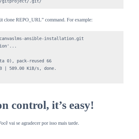
/gitproject/.git/
e “git clone REPO_URL” command. For example:
canvaslms-ansible-installation.git

on'...

ta 0), pack-reused 66

B | 589.00 KiB/s, done.

n control, it’s easy!
Você vai se agradecer por isso mais tarde.