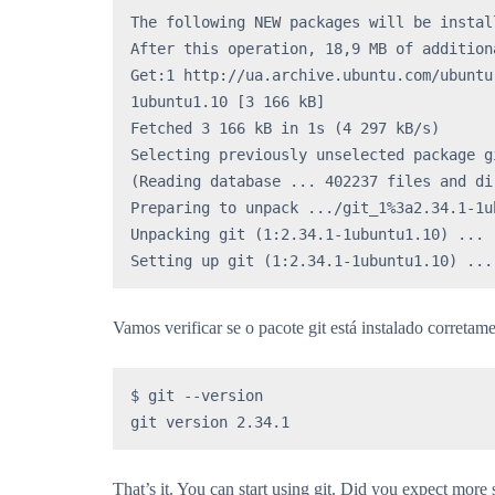
The following NEW packages will be install
After this operation, 18,9 MB of addition
Get:1 http://ua.archive.ubuntu.com/ubuntu
1ubuntu1.10 [3 166 kB]

Fetched 3 166 kB in 1s (4 297 kB/s) 

Selecting previously unselected package gi
(Reading database ... 402237 files and di
Preparing to unpack .../git_1%3a2.34.1-1u
Unpacking git (1:2.34.1-1ubuntu1.10) ...

Setting up git (1:2.34.1-1ubuntu1.10) ...
Vamos verificar se o pacote git está instalado corretame
$ git --version

git version 2.34.1
That’s it. You can start using git. Did you expect more 