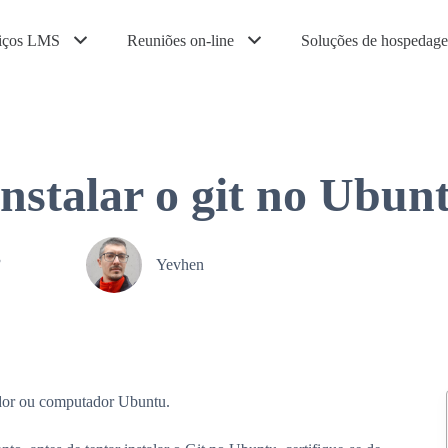
iços LMS
Reuniões on-line
Soluções de hospedag
nstalar o git no Ubun
3
Yevhen
idor ou computador Ubuntu.