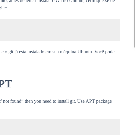
to, antes de tentar instalar o Git no Ubuntu, certifique-se de
ite:
te e o git já está instalado em sua máquina Ubuntu. Você pode
APT
 not found” then you need to install git. Use APT package