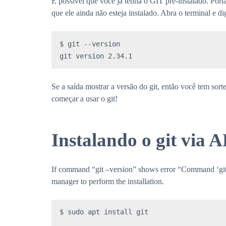
É possível que você já tenha o GIT pré-instalado. Portan
que ele ainda não esteja instalado. Abra o terminal e dig
$ git --version

git version 2.34.1
Se a saída mostrar a versão do git, então você tem sor
começar a usar o git!
Instalando o git via 
If command “git –version” shows error “Command ‘git’
manager to perform the installation.
$ sudo apt install git
