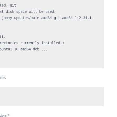
ed: git

al disk space will be used.

 jammy-updates/main amd64 git amd64 1:2.34.1-
t.

rectories currently installed.)

buntu1.10_amd64.deb ...

nte.
steps?