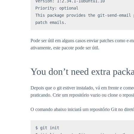
Version: 1:2.34.1-1ubuntu1.10

Priority: optional

This package provides the git-send-email 
patch emails.
Pode ser útil em alguns casos enviar patches como e-m
ativamente, este pacote pode ser útil.
You don’t need extra pack
Depois que o git estiver instalado, vá em frente e com
praticando. Crie um repositório vazio ou clone o reposi
O comando abaixo iniciará um repositório Git no diretó
$ git init
