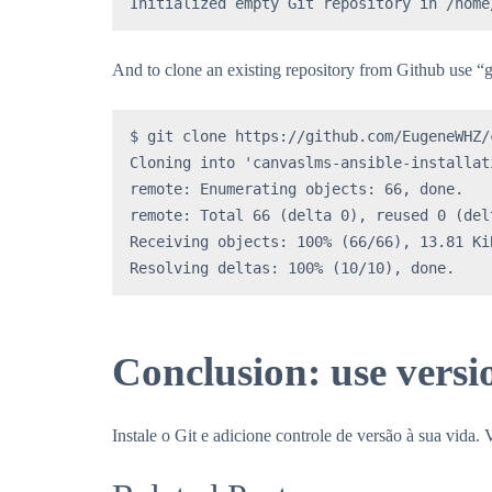
Initialized empty Git repository in /home
And to clone an existing repository from Github us
$ git clone https://github.com/EugeneWHZ/
Cloning into 'canvaslms-ansible-installati
remote: Enumerating objects: 66, done.

remote: Total 66 (delta 0), reused 0 (del
Receiving objects: 100% (66/66), 13.81 Ki
Resolving deltas: 100% (10/10), done.
Conclusion: use versio
Instale o Git e adicione controle de versão à sua vida. 