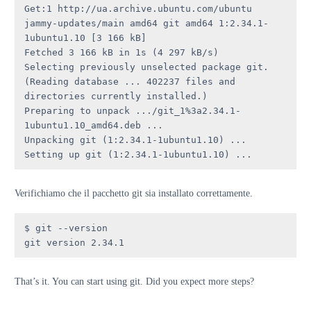
Get:1 http://ua.archive.ubuntu.com/ubuntu 
jammy-updates/main amd64 git amd64 1:2.34.1-
1ubuntu1.10 [3 166 kB]

Fetched 3 166 kB in 1s (4 297 kB/s) 

Selecting previously unselected package git.

(Reading database ... 402237 files and 
directories currently installed.)

Preparing to unpack .../git_1%3a2.34.1-
1ubuntu1.10_amd64.deb ...

Unpacking git (1:2.34.1-1ubuntu1.10) ...

Setting up git (1:2.34.1-1ubuntu1.10) ...
Verifichiamo che il pacchetto git sia installato correttamente.
$ git --version

git version 2.34.1
That’s it. You can start using git. Did you expect more steps?