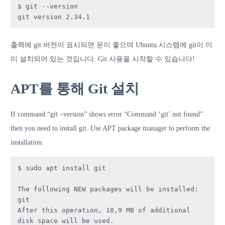
$ git --version

git version 2.34.1
출력에 git 버전이 표시되면 운이 좋으며 Ubuntu 시스템에 git이 이
미 설치되어 있는 것입니다. Git 사용을 시작할 수 있습니다!
APT를 통해 Git 설치
If command “git –version” shows error “Command ‘git’ not found”
then you need to install git. Use APT package manager to perform the
installation.
$ sudo apt install git

The following NEW packages will be installed: 
git

After this operation, 18,9 MB of additional 
disk space will be used.
