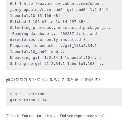
Get:1 http://ua.archive.ubuntu.com/ubuntu 
jammy-updates/main amd64 git amd64 1:2.34.1-
1ubuntu1.10 [3 166 kB]

Fetched 3 166 kB in 1s (4 297 kB/s) 

Selecting previously unselected package git.

(Reading database ... 402237 files and 
directories currently installed.)

Preparing to unpack .../git_1%3a2.34.1-
1ubuntu1.10_amd64.deb ...

Unpacking git (1:2.34.1-1ubuntu1.10) ...

Setting up git (1:2.34.1-1ubuntu1.10) ...
git 패키지가 제대로 설치되었는지 확인해 보겠습니다.
$ git --version

git version 2.34.1
That’s it. You can start using git. Did you expect more steps?