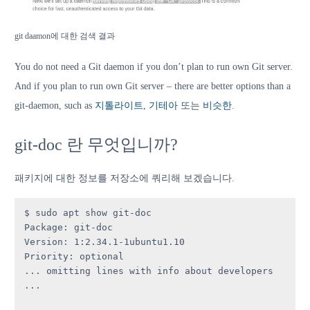
git daamon에 대한 검색 결과
You do not need a Git daemon if you don’t plan to run own Git server.
And if you plan to run own Git server – there are better options than a
git-daemon, such as
지톨라이트
,
기테아
또는
비슷한
.
git-doc 란 무엇입니까?
패키지에 대한 정보를 저장소에 쿼리해 보겠습니다.
$ sudo apt show git-doc

Package: git-doc

Version: 1:2.34.1-1ubuntu1.10

Priority: optional

... omitting lines with info about developers 
...
