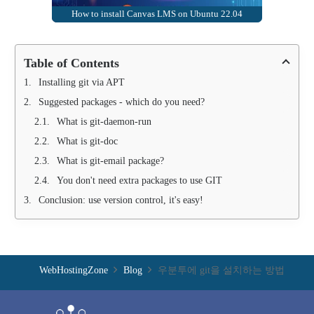
How to install Canvas LMS on Ubuntu 22.04
Table of Contents
Installing git via APT
Suggested packages - which do you need?
What is git-daemon-run
What is git-doc
What is git-email package?
You don't need extra packages to use GIT
Conclusion: use version control, it's easy!
WebHostingZone
Blog
우분투에 git을 설치하는 방법