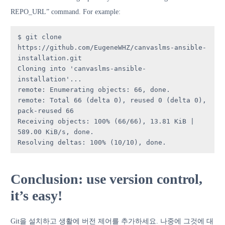
REPO_URL” command. For example:
$ git clone 
https://github.com/EugeneWHZ/canvaslms-ansible-
installation.git

Cloning into 'canvaslms-ansible-
installation'...

remote: Enumerating objects: 66, done.

remote: Total 66 (delta 0), reused 0 (delta 0), 
pack-reused 66

Receiving objects: 100% (66/66), 13.81 KiB | 
589.00 KiB/s, done.

Resolving deltas: 100% (10/10), done.
Conclusion: use version control,
it’s easy!
Git을 설치하고 생활에 버전 제어를 추가하세요. 나중에 그것에 대