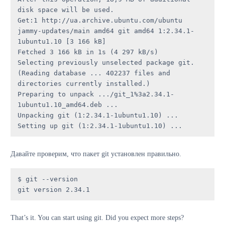
disk space will be used.

Get:1 http://ua.archive.ubuntu.com/ubuntu 
jammy-updates/main amd64 git amd64 1:2.34.1-
1ubuntu1.10 [3 166 kB]

Fetched 3 166 kB in 1s (4 297 kB/s) 

Selecting previously unselected package git.

(Reading database ... 402237 files and 
directories currently installed.)

Preparing to unpack .../git_1%3a2.34.1-
1ubuntu1.10_amd64.deb ...

Unpacking git (1:2.34.1-1ubuntu1.10) ...

Setting up git (1:2.34.1-1ubuntu1.10) ...
Давайте проверим, что пакет git установлен правильно.
$ git --version

git version 2.34.1
That’s it. You can start using git. Did you expect more steps?