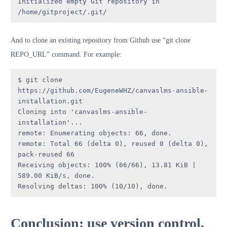
Initialized empty Git repository in 
/home/gitproject/.git/
And to clone an existing repository from Github use “git clone
REPO_URL” command. For example:
$ git clone 
https://github.com/EugeneWHZ/canvaslms-ansible-
installation.git

Cloning into 'canvaslms-ansible-
installation'...

remote: Enumerating objects: 66, done.

remote: Total 66 (delta 0), reused 0 (delta 0), 
pack-reused 66

Receiving objects: 100% (66/66), 13.81 KiB | 
589.00 KiB/s, done.

Resolving deltas: 100% (10/10), done.
Conclusion: use version control,