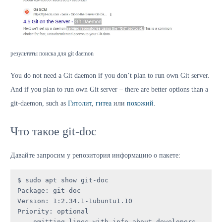
результаты поиска для git daemon
You do not need a Git daemon if you don’t plan to run own Git server.
And if you plan to run own Git server – there are better options than a
git-daemon, such as
Гитолит
,
гитеа
или
похожий
.
Что такое git-doc
Давайте запросим у репозитория информацию о пакете:
$ sudo apt show git-doc

Package: git-doc

Version: 1:2.34.1-1ubuntu1.10

Priority: optional

... omitting lines with info about developers 