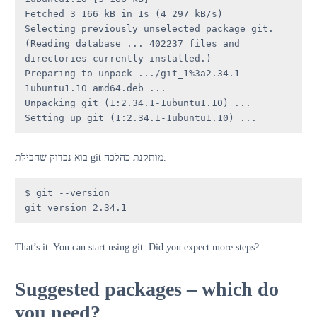
Fetched 3 166 kB in 1s (4 297 kB/s) 

Selecting previously unselected package git.

(Reading database ... 402237 files and 
directories currently installed.)

Preparing to unpack .../git_1%3a2.34.1-
1ubuntu1.10_amd64.deb ...

Unpacking git (1:2.34.1-1ubuntu1.10) ...

Setting up git (1:2.34.1-1ubuntu1.10) ...
בוא נבדוק שחבילת git מותקנת כהלכה.
$ git --version

git version 2.34.1
That’s it. You can start using git. Did you expect more steps?
Suggested packages – which do
you need?