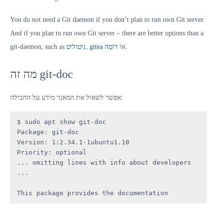
You do not need a Git daemon if you don’t plan to run own Git server.
And if you plan to run own Git server – there are better options than a
git-daemon, such as
גיטוליט
,
gitea
דוֹמֶה
אוֹ
.
מה זה git-doc
אפשר לשאול את המאגר מידע על החבילה:
$ sudo apt show git-doc

Package: git-doc

Version: 1:2.34.1-1ubuntu1.10

Priority: optional

... omitting lines with info about developers 
...

This package provides the documentation