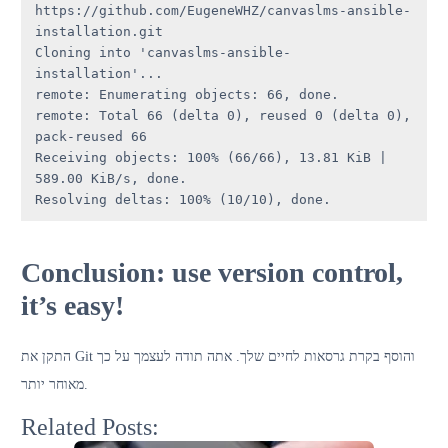
https://github.com/EugeneWHZ/canvaslms-ansible-
installation.git

Cloning into 'canvaslms-ansible-
installation'...

remote: Enumerating objects: 66, done.

remote: Total 66 (delta 0), reused 0 (delta 0), 
pack-reused 66

Receiving objects: 100% (66/66), 13.81 KiB | 
589.00 KiB/s, done.

Resolving deltas: 100% (10/10), done.
Conclusion: use version control,
it’s easy!
התקן את Git והוסף בקרת גרסאות לחיים שלך. אתה תודה לעצמך על כך
מאוחר יותר.
Related Posts: