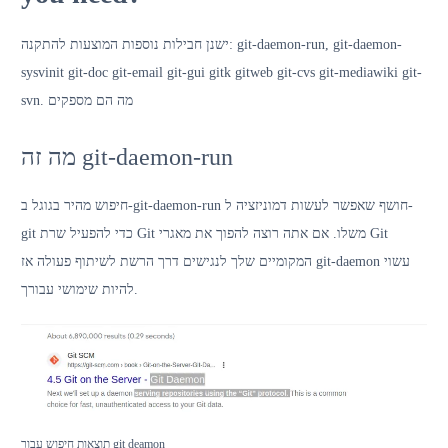
ישנן חבילות נוספות המוצעות להתקנה: git-daemon-run, git-daemon-
sysvinit git-doc git-email git-gui gitk gitweb git-cvs git-mediawiki git-
svn. מה הם מספקים
מה זה git-daemon-run
חיפוש מהיר בגוגל ב-git-daemon-run חושף שאפשר לעשות דמוניזציה ל-
git כדי להפעיל שרת Git משלו. אם אתה רוצה להפוך את מאגרי Git
המקומיים שלך לנגישים דרך הרשת לשיתוף פעולה אז git-daemon עשוי
להיות שימושי עבורך.
תוצאות חיפוש עבור git deamon