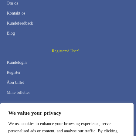
Om os
Kontakt os
Kundefeedback
Blog
Registered User? —
Kundelogin
Register
Åbn billet
Mine billetter
Contact Us —
We value your privacy
WEB HOSTING ZONE, SL / NIF: B22516827
We use cookies to enhance your browsing experience, serve
personalised ads or content, and analyse our traffic. By clicking
Email: support@webhostingzone.org