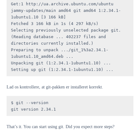
Get:1 http://ua.archive.ubuntu.com/ubuntu 
jammy-updates/main amd64 git amd64 1:2.34.1-
1ubuntu1.10 [3 166 kB]

Fetched 3 166 kB in 1s (4 297 kB/s) 

Selecting previously unselected package git.

(Reading database ... 402237 files and 
directories currently installed.)

Preparing to unpack .../git_1%3a2.34.1-
1ubuntu1.10_amd64.deb ...

Unpacking git (1:2.34.1-1ubuntu1.10) ...

Setting up git (1:2.34.1-1ubuntu1.10) ...
Lad os kontrollere, at git-pakken er installeret korrekt.
$ git --version

git version 2.34.1
That’s it. You can start using git. Did you expect more steps?