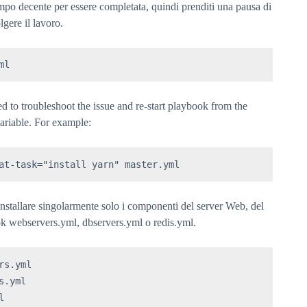
tempo decente per essere completata, quindi prenditi una pausa di
gere il lavoro.
ml
d to troubleshoot the issue and re-start playbook from the
variable. For example:
at-task="install yarn" master.yml
 installare singolarmente solo i componenti del server Web, del
ok webservers.yml, dbservers.yml o redis.yml.
s.yml

.yml

l