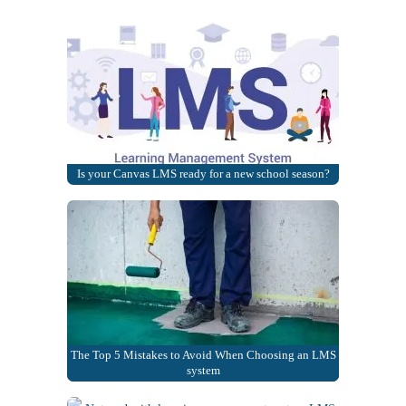
Is your Canvas LMS ready for a new school season?
The Top 5 Mistakes to Avoid When Choosing an LMS
system