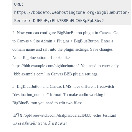
URL:
https://bbbdemo.webhostingzone.org/bigbluebutton/
Secret: DUFSeEyrBLk7BBEpFhCVk3pFpU8bv2
2. Now you can configure BigBlueButton plugin in Canvas. Go
to Canvas > Site Admin > Plugins > BigBlueButton. Enter a
domain name and salt into the plugin settings. Save changes.
Note: Bigbluebutton url looks like
https://bbb.example.com/bigbluebutton/. You need to enter only
“bbb.example.com” in Canvas BBB plugin settings.
3. BigBlueButton and Canvas LMS have different freeswitch
“destination_number” format. To make audio working in
BigBlueButton you need to edit two files:
แก้ไข /opt/freeswitch/conf/dialplan/default/bbb_echo_test.xml
และเปลี่ยนข้อความเป็นตัวหนา