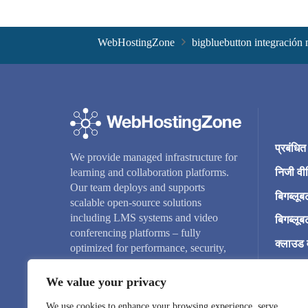
WebHostingZone
bigbluebutton integración
प्रबंधि
We provide managed infrastructure for
निजी वीड
learning and collaboration platforms.
Our team deploys and supports
बिगब्लूब
scalable open-source solutions
including LMS systems and video
बिगब्लूब
conferencing platforms – fully
क्लाउड 
optimized for performance, security,
and reliability.
डोमेन न
We value your privacy
We use cookies to enhance your browsing experience, serve