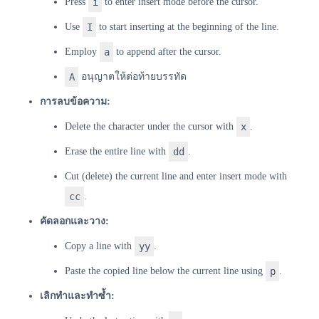
Press
i
to enter insert mode before the cursor.
Use
I
to start inserting at the beginning of the line.
Employ
a
to append after the cursor.
A
อนุญาตให้ต่อท้ายบรรทัด
การลบข้อความ:
Delete the character under the cursor with
x
.
Erase the entire line with
dd
.
Cut (delete) the current line and enter insert mode with
cc
.
คัดลอกและวาง:
Copy a line with
yy
.
Paste the copied line below the current line using
p
.
เลิกทำและทำซ้ำ: