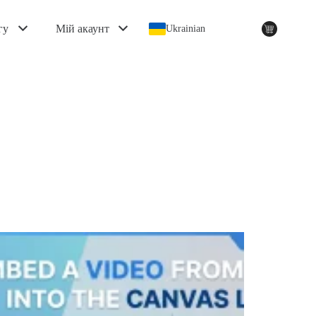
гу
Мій акаунт
Ukrainian