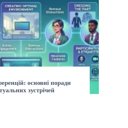
еренцій: основні поради
туальних зустрічей