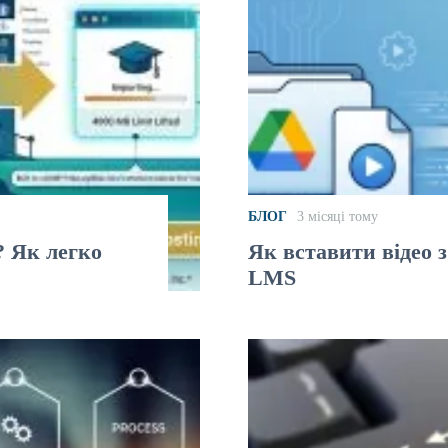
БЛОГ
3 місяці тому
r? Як легко
Як вставити відео 
LMS