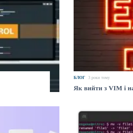
БЛОГ
3 роки тому
Як вийти з VIM і 