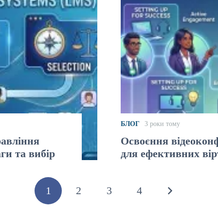
БЛОГ
3 роки тому
равління
Освоєння відеоконф
ги та вибір
для ефективних вір
1
2
3
4