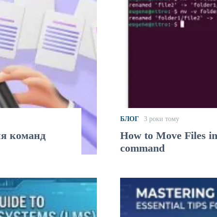
БЛОГ
3 роки тому
ня команд
How to Move Files i
command