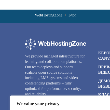
WebHostingZone
Блог
КЕРО
We provide managed infrastructure for
CANV
learning and collaboration platforms.
ПРИВ
Our team deploys and supports
ВІДЕ
scalable open-source solutions
including LMS systems and video
ДЕМО
conferencing platforms – fully
BIGB
optimized for performance, security,
and reliability.
КЛАС
BIGB
We value your privacy
ХМАР