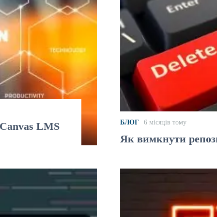
БЛОГ
6 місяців тому
 Canvas LMS
Як вимкнути репози