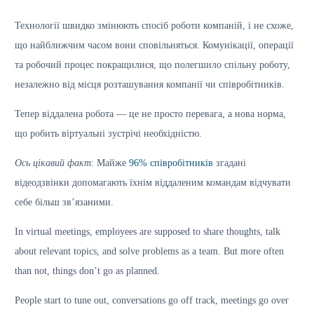
Технології швидко змінюють спосіб роботи компаній, і не схоже,
що найближчим часом вони сповільняться. Комунікації, операції
та робочий процес покращилися, що полегшило спільну роботу,
незалежно від місця розташування компанії чи співробітників.
Тепер віддалена робота — це не просто перевага, а нова норма,
що робить віртуальні зустрічі необхідністю.
Ось цікавий факт
: Майже
96% співробітників
згадані
відеодзвінки допомагають їхнім віддаленим командам відчувати
себе більш зв’язаними.
In virtual meetings, employees are supposed to share thoughts, talk
about relevant topics, and solve problems as a team. But more often
than not, things don’t go as planned.
People start to tune out, conversations go off track, meetings go over