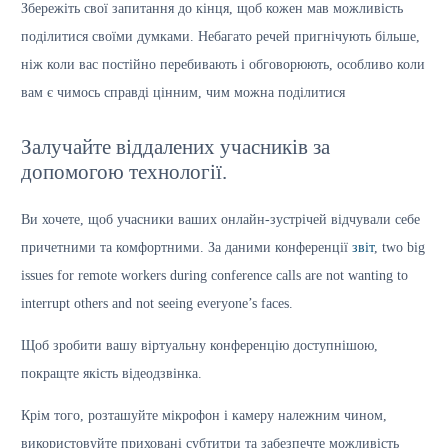
Збережіть свої запитання до кінця, щоб кожен мав можливість
поділитися своїми думками. Небагато речей пригнічують більше,
ніж коли вас постійно перебивають і обговорюють, особливо коли
вам є чимось справді цінним, чим можна поділитися
Залучайте віддалених учасників за
допомогою технології.
Ви хочете, щоб учасники ваших онлайн-зустрічей відчували себе
причетними та комфортними. За даними конференції
звіт
, two big
issues for remote workers during conference calls are not wanting to
interrupt others and not seeing everyone’s faces.
Щоб зробити вашу віртуальну конференцію доступнішою,
покращте якість відеодзвінка.
Крім того, розташуйте мікрофон і камеру належним чином,
використовуйте приховані субтитри та забезпечте можливість