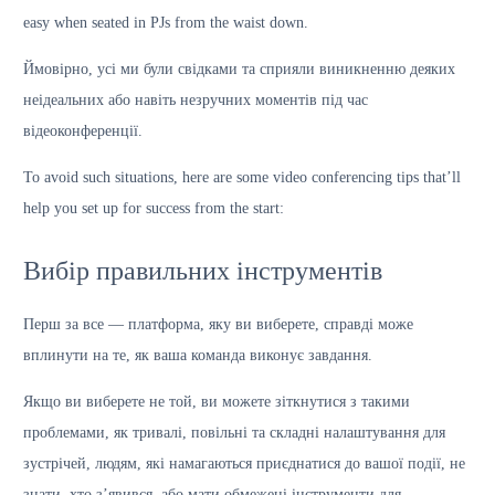
easy when seated in PJs from the waist down.
Ймовірно, усі ми були свідками та сприяли виникненню деяких
неідеальних або навіть незручних моментів під час
відеоконференції.
To avoid such situations, here are some video conferencing tips that’ll
help you set up for success from the start:
Вибір правильних інструментів
Перш за все — платформа, яку ви виберете, справді може
вплинути на те, як ваша команда виконує завдання.
Якщо ви виберете не той, ви можете зіткнутися з такими
проблемами, як тривалі, повільні та складні налаштування для
зустрічей, людям, які намагаються приєднатися до вашої події, не
знати, хто з’явився, або мати обмежені інструменти для