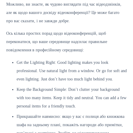
Можливо, ви знаєте, як чудово виглядати під час відеодзвінків,
але як щодо вашого досвіду відеоконференції? Це може багато
про вас сказати, і не завжди добре.
Ось кілька простих порад щодо відеоконференцій, щоб
переконатися, що ваше середовище надсилає правильне
повідомлення в професійному середовищі:
Get the Lighting Right: Good lighting makes you look
professional. Use natural light from a window. Or go for soft and
even lighting. Just don’t have too much light behind you.
Keep the Background Simple: Don’t clutter your background
with too many items. Keep it tidy and neutral. You can add a few
personal items for a friendly touch.
Прикрашайте навмисно: якщо у вас є полиця або книжкова
шафа на задньому плані, покажіть нагороди або примітки,