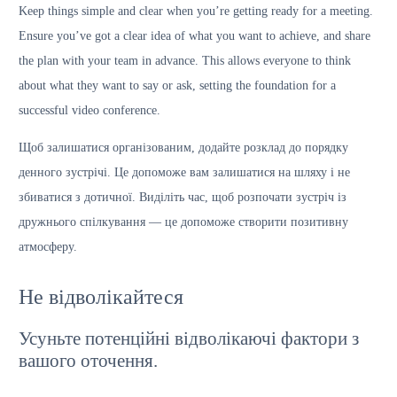
Keep things simple and clear when you’re getting ready for a meeting.
Ensure you’ve got a clear idea of what you want to achieve, and share
the plan with your team in advance. This allows everyone to think
about what they want to say or ask, setting the foundation for a
successful video conference.
Щоб залишатися організованим, додайте розклад до порядку
денного зустрічі. Це допоможе вам залишатися на шляху і не
збиватися з дотичної. Виділіть час, щоб розпочати зустріч із
дружнього спілкування — це допоможе створити позитивну
атмосферу.
Не відволікайтеся
Усуньте потенційні відволікаючі фактори з
вашого оточення.