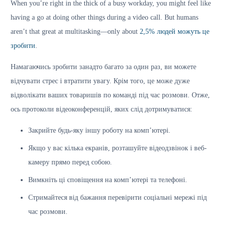
When you’re right in the thick of a busy workday, you might feel like
having a go at doing other things during a video call. But humans
aren’t that great at multitasking—only about
2,5% людей можуть це
зробити
.
Намагаючись зробити занадто багато за один раз, ви можете
відчувати стрес і втратити увагу. Крім того, це може дуже
відволікати ваших товаришів по команді під час розмови. Отже,
ось протоколи відеоконференцій, яких слід дотримуватися:
Закрийте будь-яку іншу роботу на комп’ютері.
Якщо у вас кілька екранів, розташуйте відеодзвінок і веб-
камеру прямо перед собою.
Вимкніть ці сповіщення на комп’ютері та телефоні.
Стримайтеся від бажання перевірити соціальні мережі під
час розмови.