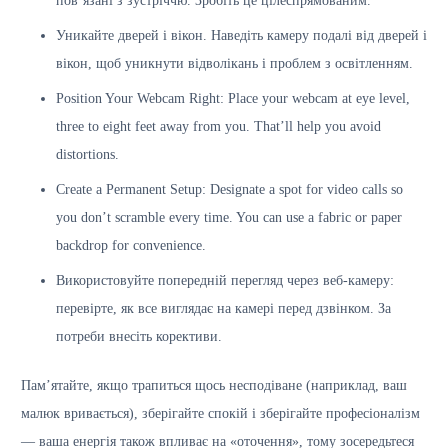
пов’язані з зустріччю. Зробіть це цілеспрямованим.
Уникайте дверей і вікон. Наведіть камеру подалі від дверей і
вікон, щоб уникнути відволікань і проблем з освітленням.
Position Your Webcam Right: Place your webcam at eye level,
three to eight feet away from you. That’ll help you avoid
distortions.
Create a Permanent Setup: Designate a spot for video calls so
you don’t scramble every time. You can use a fabric or paper
backdrop for convenience.
Використовуйте попередній перегляд через веб-камеру:
перевірте, як все виглядає на камері перед дзвінком. За
потреби внесіть корективи.
Пам’ятайте, якщо трапиться щось несподіване (наприклад, ваш
малюк вривається), зберігайте спокій і зберігайте професіоналізм
— ваша енергія також впливає на «оточення», тому зосередьтеся