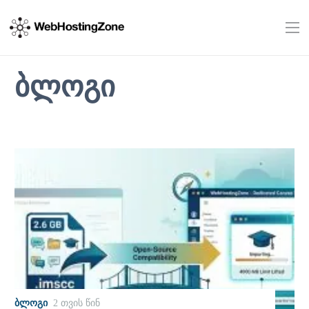
ბლოგი
ᲑᲚᲝᲒᲘ
2 თვის წინ