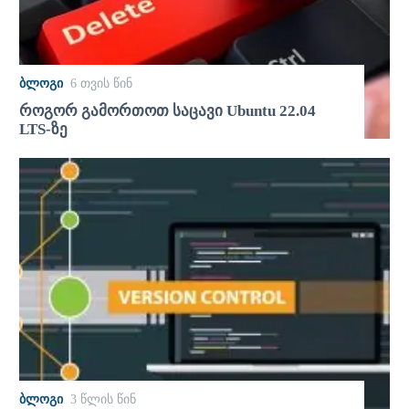
ᲑᲚᲝᲒᲘ
6 თვის წინ
როგორ გამორთოთ საცავი Ubuntu 22.04
LTS-ზე
ᲑᲚᲝᲒᲘ
3 წლის წინ