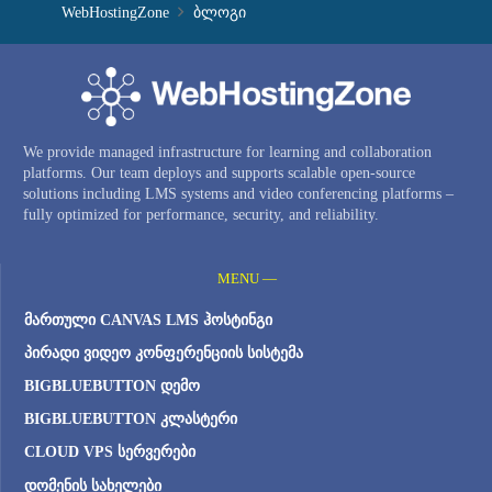
WebHostingZone
ბლოგი
We provide managed infrastructure for learning and collaboration
platforms. Our team deploys and supports scalable open-source
solutions including LMS systems and video conferencing platforms –
fully optimized for performance, security, and reliability.
MENU —
ᲛᲐᲠᲗᲣᲚᲘ CANVAS LMS ᲰᲝᲡᲢᲘᲜᲒᲘ
ᲞᲘᲠᲐᲓᲘ ᲕᲘᲓᲔᲝ ᲙᲝᲜᲤᲔᲠᲔᲜᲪᲘᲘᲡ ᲡᲘᲡᲢᲔᲛᲐ
BIGBLUEBUTTON ᲓᲔᲛᲝ
BIGBLUEBUTTON ᲙᲚᲐᲡᲢᲔᲠᲘ
CLOUD VPS ᲡᲔᲠᲕᲔᲠᲔᲑᲘ
ᲓᲝᲛᲔᲜᲘᲡ ᲡᲐᲮᲔᲚᲔᲑᲘ