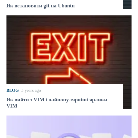
Як встановити git на Ubuntu
BLOG
3 years ago
Як вийти з VIM і найпопулярніші ярлики
VIM