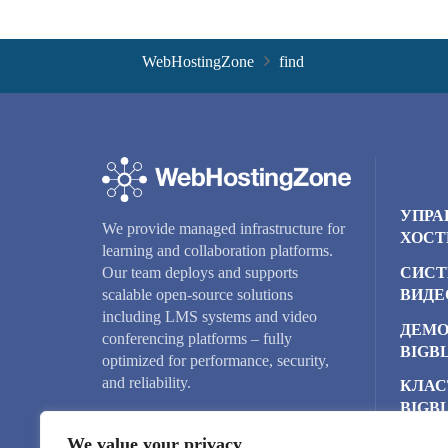
WebHostingZone
find
УПРА
We provide managed infrastructure for
ХОСТ
learning and collaboration platforms.
СИСТ
Our team deploys and supports
ВИДЕ
scalable open-source solutions
including LMS systems and video
ДЕМО
conferencing platforms – fully
BIGB
optimized for performance, security,
and reliability.
КЛАС
BIGB
We value your privacy
ОБЛА