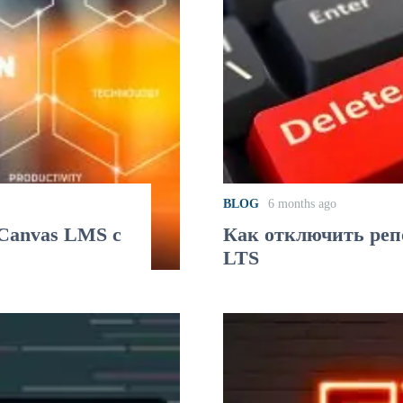
BLOG
6 months ago
 Canvas LMS с
Как отключить репо
LTS