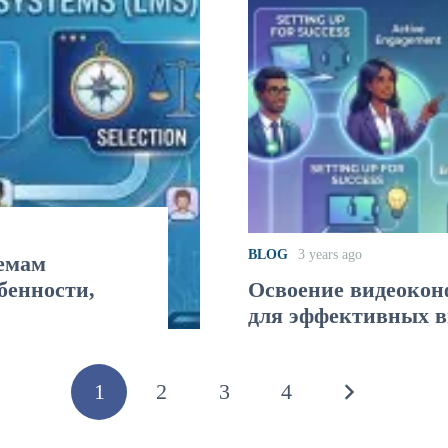
BLOG
3 years ago
темам
бенности,
Освоение видеокон
для эффективных в
1
2
3
4