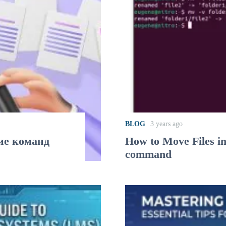
BLOG
3 years ago
ие команд
How to Move Files i
command