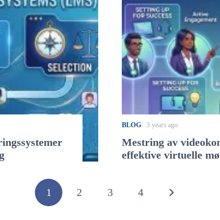
BLOG
3 years ago
yringssystemer
Mestring av videokonf
g
effektive virtuelle mø
1
2
3
4