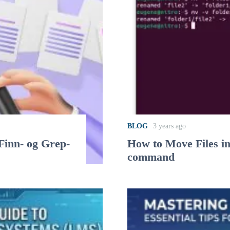
BLOG
3 years ago
 Finn- og Grep-
How to Move Files i
command