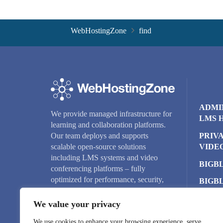
WebHostingZone
find
ADMI
We provide managed infrastructure for
LMS 
learning and collaboration platforms.
PRIV
Our team deploys and supports
VIDE
scalable open-source solutions
including LMS systems and video
BIGB
conferencing platforms – fully
optimized for performance, security,
BIGB
and reliability.
CLUS
We value your privacy
CLOU
We use cookies to enhance your browsing experience, serve