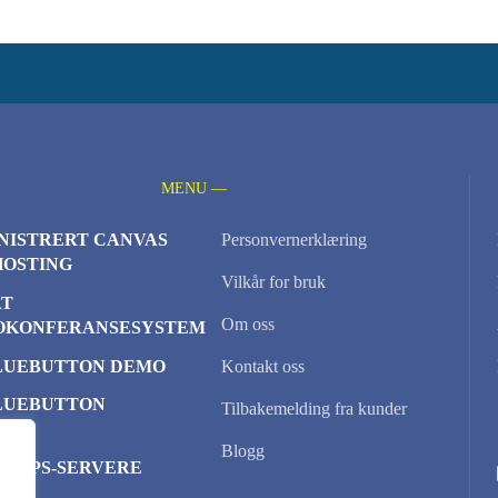
MENU —
NISTRERT CANVAS
Personvernerklæring
HOSTING
Vilkår for bruk
AT
Om oss
OKONFERANSESYSTEM
LUEBUTTON DEMO
Kontakt oss
LUEBUTTON
Tilbakemelding fra kunder
TER
Blogg
D VPS-SERVERE