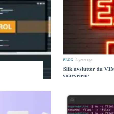
BLOG
3 years ago
Slik avslutter du V
snarveiene