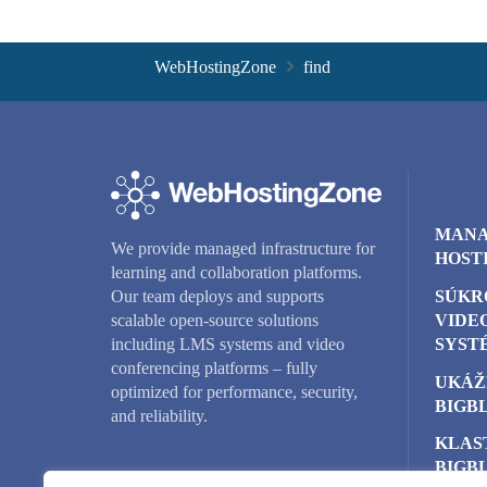
WebHostingZone
find
MANA
We provide managed infrastructure for
HOST
learning and collaboration platforms.
SÚKR
Our team deploys and supports
VIDE
scalable open-source solutions
SYST
including LMS systems and video
conferencing platforms – fully
UKÁŽ
optimized for performance, security,
BIGB
and reliability.
KLAS
BIGB