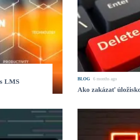
BLOG
6 months ago
as LMS
Ako zakázať úložisk