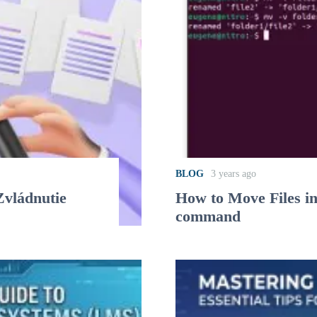
BLOG
3 years ago
Zvládnutie
How to Move Files i
command