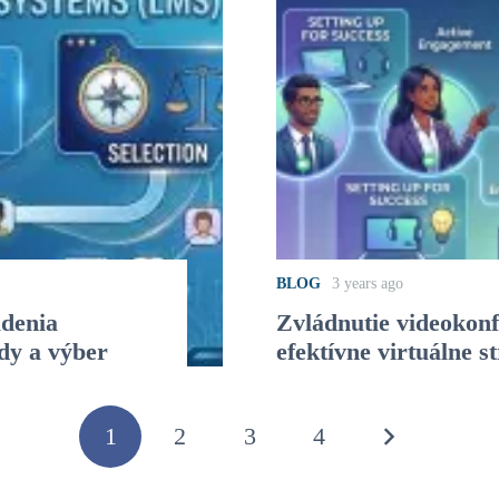
BLOG
3 years ago
denia
Zvládnutie videokonf
dy a výber
efektívne virtuálne s
1
2
3
4