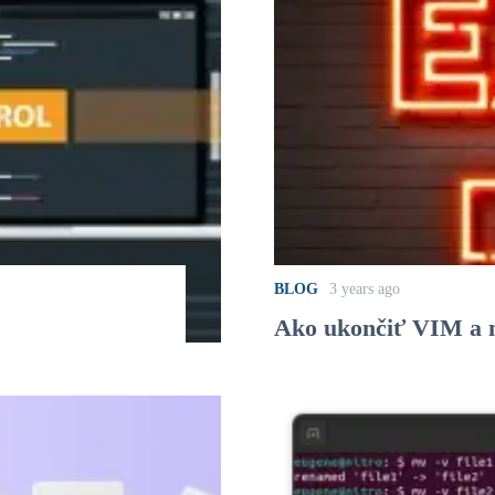
BLOG
3 years ago
Ako ukončiť VIM a 