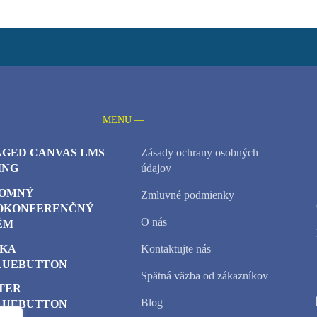
MENU —
GED CANVAS LMS
Zásady ochrany osobných
ING
údajov
OMNÝ
Zmluvné podmienky
OKONFERENČNÝ
O nás
ÉM
KA
Kontaktujte nás
LUEBUTTON
Spätná väzba od zákazníkov
TER
Blog
LUEBUTTON