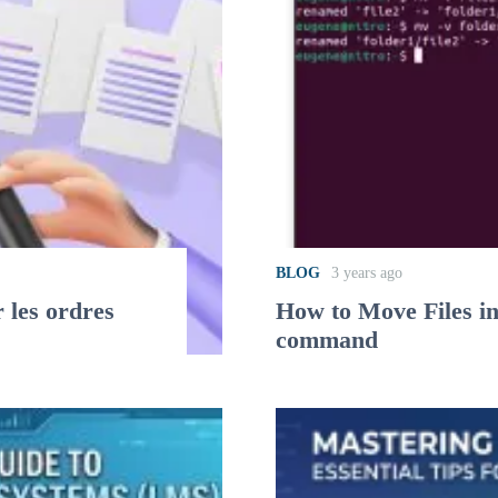
BLOG
3 years ago
 les ordres
How to Move Files i
command