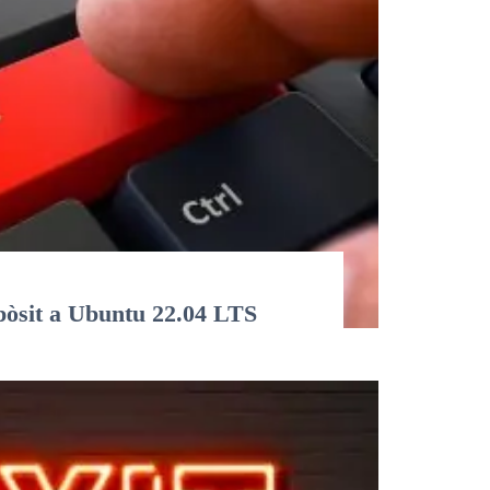
pòsit a Ubuntu 22.04 LTS