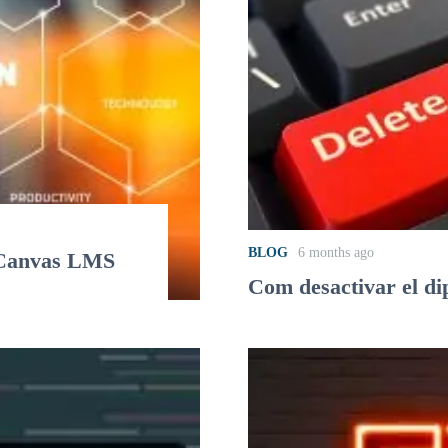
BLOG
6 months ago
e Canvas LMS
Com desactivar el di