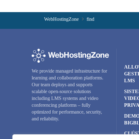
WebHostingZone
find
ALLO
We provide managed infrastructure for
GEST
learning and collaboration platforms.
LMS
Our team deploys and supports
SIST
scalable open-source solutions
VIDE
including LMS systems and video
PRIV
conferencing platforms – fully
optimized for performance, security,
DEMO
and reliability.
BIGB
CLÚS