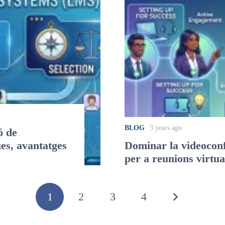
BLOG
3 years ago
ó de
es, avantatges
Dominar la videoconfe
per a reunions virtua
1
2
3
4