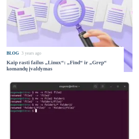
BLOG
3 years ago
Kaip rasti failus „Linux“: „Find“ ir „Grep“
komandų įvaldymas