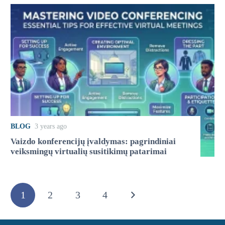
BLOG
3 years ago
Vaizdo konferencijų įvaldymas: pagrindiniai
veiksmingų virtualių susitikimų patarimai
1
2
3
4