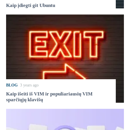
Kaip įdiegti git Ubuntu
BLOG
3 years ago
Kaip išeiti iš VIM ir populiariausių VIM
sparčiųjų klavišų