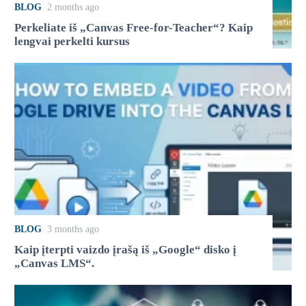
BLOG
2 months ago
Perkeliate iš „Canvas Free-for-Teacher“? Kaip
lengvai perkelti kursus
BLOG
3 months ago
Kaip įterpti vaizdo įrašą iš „Google“ disko į
„Canvas LMS“.