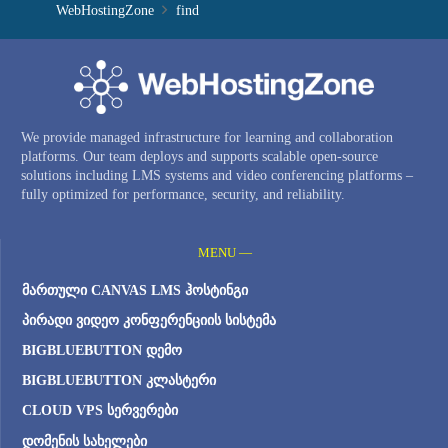
WebHostingZone
find
We provide managed infrastructure for learning and collaboration
platforms. Our team deploys and supports scalable open-source
solutions including LMS systems and video conferencing platforms –
fully optimized for performance, security, and reliability.
MENU —
ᲛᲐᲠᲗᲣᲚᲘ CANVAS LMS ᲰᲝᲡᲢᲘᲜᲒᲘ
ᲞᲘᲠᲐᲓᲘ ᲕᲘᲓᲔᲝ ᲙᲝᲜᲤᲔᲠᲔᲜᲪᲘᲘᲡ ᲡᲘᲡᲢᲔᲛᲐ
BIGBLUEBUTTON ᲓᲔᲛᲝ
BIGBLUEBUTTON ᲙᲚᲐᲡᲢᲔᲠᲘ
CLOUD VPS ᲡᲔᲠᲕᲔᲠᲔᲑᲘ
ᲓᲝᲛᲔᲜᲘᲡ ᲡᲐᲮᲔᲚᲔᲑᲘ