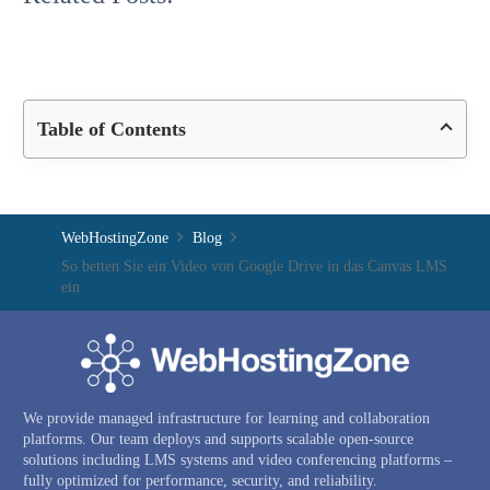
Management
Standard
LMS:
Classroom
A
Complete…
Table of Contents
WebHostingZone
Blog
So betten Sie ein Video von Google Drive in das Canvas LMS
ein
We provide managed infrastructure for learning and collaboration
platforms. Our team deploys and supports scalable open-source
solutions including LMS systems and video conferencing platforms –
fully optimized for performance, security, and reliability.