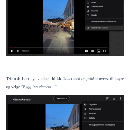
Trinn 4:
I det nye vinduet,
klikk
ikonet med tre prikker
øverst til høyre
og
velge
“
Bygg inn element...
“.