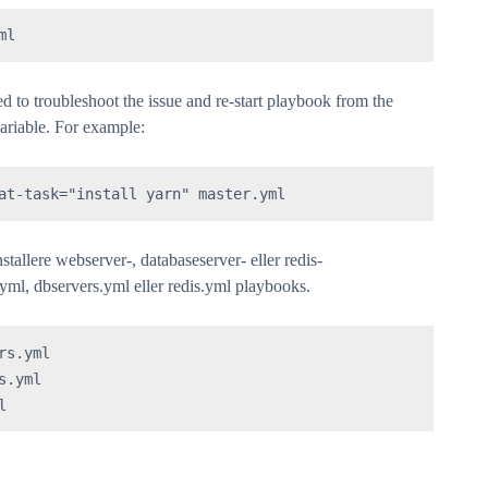
ml
d to troubleshoot the issue and re-start playbook from the
variable. For example:
at-task="install yarn" master.yml
nstallere webserver-, databaseserver- eller redis-
yml, dbservers.yml eller redis.yml playbooks.
s.yml

.yml

l