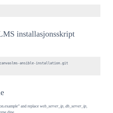
MS installasjonsskript
canvaslms-ansible-installation.git 

le
tion.example” and replace
web_server_ip, db_server_ip,
erne dine.