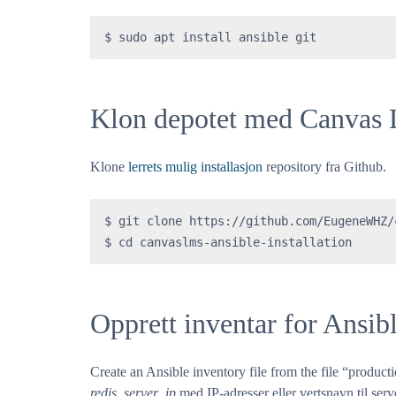
$ sudo apt install ansible git
Klon depotet med Canvas L
Klone
lerrets mulig installasjon
repository fra Github.
$ git clone https://github.com/EugeneWHZ/
$ cd canvaslms-ansible-installation
Opprett inventar for Ansib
Create an Ansible inventory file from the file “produc
redis_server_ip
med IP-adresser eller vertsnavn til serv