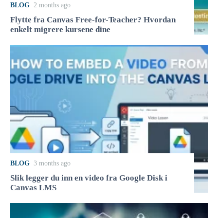
BLOG
2 months ago
Flytte fra Canvas Free-for-Teacher? Hvordan
enkelt migrere kursene dine
BLOG
3 months ago
Slik legger du inn en video fra Google Disk i
Canvas LMS