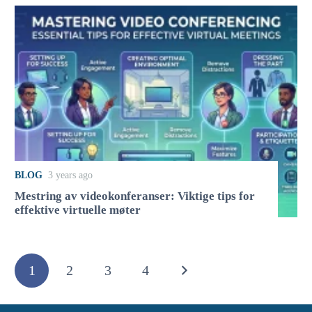
BLOG
3 years ago
Mestring av videokonferanser: Viktige tips for
effektive virtuelle møter
1
2
3
4