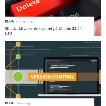
BLOG
6 months ago
Slik deaktiverer du depotet på Ubuntu 22.04
LTS
BLOG
3 years ago