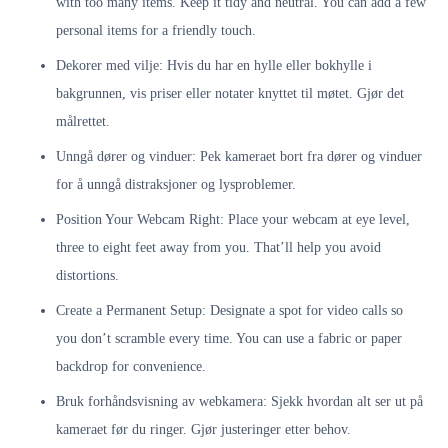
with too many items. Keep it tidy and neutral. You can add a few
personal items for a friendly touch.
Dekorer med vilje: Hvis du har en hylle eller bokhylle i
bakgrunnen, vis priser eller notater knyttet til møtet. Gjør det
målrettet.
Unngå dører og vinduer: Pek kameraet bort fra dører og vinduer
for å unngå distraksjoner og lysproblemer.
Position Your Webcam Right: Place your webcam at eye level,
three to eight feet away from you. That’ll help you avoid
distortions.
Create a Permanent Setup: Designate a spot for video calls so
you don’t scramble every time. You can use a fabric or paper
backdrop for convenience.
Bruk forhåndsvisning av webkamera: Sjekk hvordan alt ser ut på
kameraet før du ringer. Gjør justeringer etter behov.