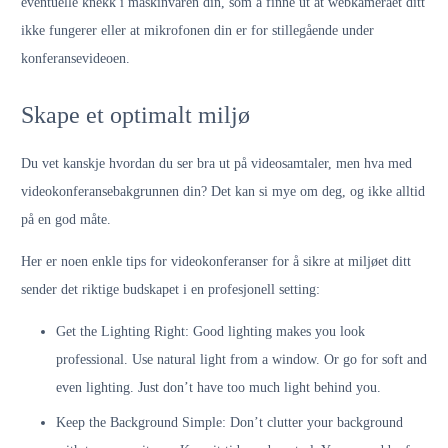
eventuelle knekk i maskinvaren din, som å finne ut at webkameraet ditt
ikke fungerer eller at mikrofonen din er for stillegående under
konferansevideoen.
Skape et optimalt miljø
Du vet kanskje hvordan du ser bra ut på videosamtaler, men hva med
videokonferansebakgrunnen din? Det kan si mye om deg, og ikke alltid
på en god måte.
Her er noen enkle tips for videokonferanser for å sikre at miljøet ditt
sender det riktige budskapet i en profesjonell setting:
Get the Lighting Right: Good lighting makes you look
professional. Use natural light from a window. Or go for soft and
even lighting. Just don’t have too much light behind you.
Keep the Background Simple: Don’t clutter your background