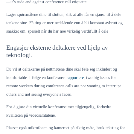
—it’s rude and against conference call etiquette.
Lagre spørsmålene dine til slutten, slik at alle får en sjanse til å dele
tankene sine. Få ting er mer nedslående enn å bli konstant avbrutt og
snakket om, spesielt når du har noe virkelig verdifullt å dele
Engasjer eksterne deltakere ved hjelp av
teknologi.
Du vil at deltakerne på nettmøtene dine skal føle seg inkludert og
komfortable. I følge en konferanse
rapportere
, two big issues for
remote workers during conference calls are not wanting to interrupt
others and not seeing everyone’s faces.
For å gjøre din virtuelle konferanse mer tilgjengelig, forbedre
kvaliteten på videosamtalene.
Plasser også mikrofonen og kameraet på riktig måte, bruk teksting for