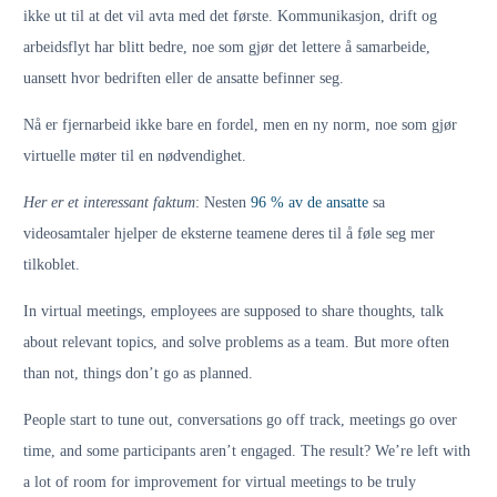
ikke ut til at det vil avta med det første. Kommunikasjon, drift og
arbeidsflyt har blitt bedre, noe som gjør det lettere å samarbeide,
uansett hvor bedriften eller de ansatte befinner seg.
Nå er fjernarbeid ikke bare en fordel, men en ny norm, noe som gjør
virtuelle møter til en nødvendighet.
Her er et interessant faktum
: Nesten
96 % av de ansatte
sa
videosamtaler hjelper de eksterne teamene deres til å føle seg mer
tilkoblet.
In virtual meetings, employees are supposed to share thoughts, talk
about relevant topics, and solve problems as a team. But more often
than not, things don’t go as planned.
People start to tune out, conversations go off track, meetings go over
time, and some participants aren’t engaged. The result? We’re left with
a lot of room for improvement for virtual meetings to be truly