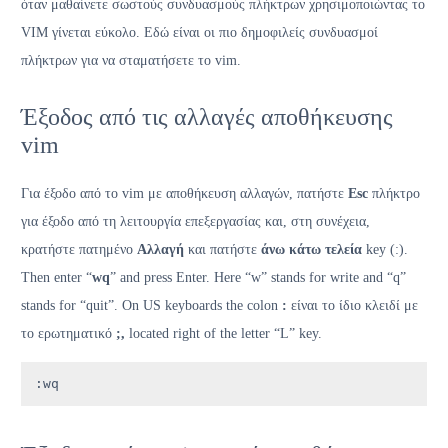
όταν μαθαίνετε σωστούς συνδυασμούς πλήκτρων χρησιμοποιώντας το
VIM γίνεται εύκολο. Εδώ είναι οι πιο δημοφιλείς συνδυασμοί
πλήκτρων για να σταματήσετε το vim.
Έξοδος από τις αλλαγές αποθήκευσης
vim
Για έξοδο από το vim με αποθήκευση αλλαγών, πατήστε
Esc
πλήκτρο
για έξοδο από τη λειτουργία επεξεργασίας και, στη συνέχεια,
κρατήστε πατημένο
Αλλαγή
και πατήστε
άνω κάτω τελεία
key (:).
Then enter “
wq
” and press Enter. Here “w” stands for write and “q”
stands for “quit”. On US keyboards the colon
:
είναι το ίδιο κλειδί με
το ερωτηματικό
;,
located right of the letter “L” key.
:wq