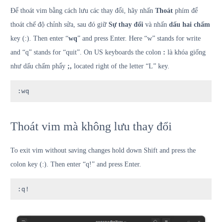
Để thoát vim bằng cách lưu các thay đổi, hãy nhấn
Thoát
phím để
thoát chế độ chỉnh sửa, sau đó giữ
Sự thay đổi
và nhấn
dấu hai chấm
key (:). Then enter “
wq
” and press Enter. Here “w” stands for write
and “q” stands for “quit”. On US keyboards the colon
:
là khóa giống
như dấu chấm phẩy
;,
located right of the letter “L” key.
:wq
Thoát vim mà không lưu thay đổi
To exit vim without saving changes hold down Shift and press the
colon key (:). Then enter “q!” and press Enter.
:q!