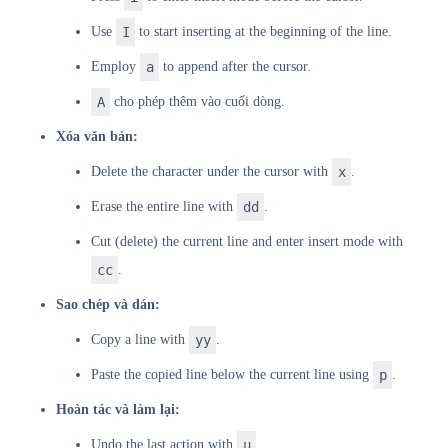
Use
I
to start inserting at the beginning of the line.
Employ
a
to append after the cursor.
A
cho phép thêm vào cuối dòng.
Xóa văn bản:
Delete the character under the cursor with
x
.
Erase the entire line with
dd
.
Cut (delete) the current line and enter insert mode with
cc
.
Sao chép và dán:
Copy a line with
yy
.
Paste the copied line below the current line using
p
.
Hoàn tác và làm lại:
Undo the last action with
u
.