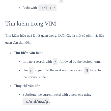
Redo with
Ctrl + r
.
Tìm kiếm trong VIM
Tìm kiếm hiệu quả là rất quan trọng. Dưới đây là một số phím tắt liên
quan đến tìm kiếm:
Tìm kiếm văn bản:
Initiate a search with
/
, followed by the desired term.
Use
n
to jump to the next occurrence and
N
to go to
the previous one.
Thay thế văn bản:
Substitute the current word with a new one using
:s/old/new/g
.