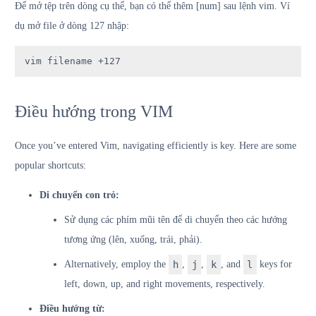
Để mở tệp trên dòng cụ thể, bạn có thể thêm [num] sau lệnh vim. Ví
dụ mở file ở dòng 127 nhập:
vim filename +127
Điều hướng trong VIM
Once you’ve entered Vim, navigating efficiently is key. Here are some
popular shortcuts:
Di chuyển con trỏ:
Sử dụng các phím mũi tên để di chuyển theo các hướng
tương ứng (lên, xuống, trái, phải).
Alternatively, employ the
h
,
j
,
k
, and
l
keys for
left, down, up, and right movements, respectively.
Điều hướng từ: