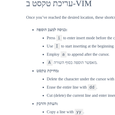
עריכת טקסט ב-VIM
Once you’ve reached the desired location, these shortcu
כניסה למצב הוספה:
i
Press
to enter insert mode before the c
I
Use
to start inserting at the beginning 
a
Employ
to append after the cursor.
A
מאפשר הוספה בסוף השורה.
מחיקת טקסט:
Delete the character under the cursor wit
dd
Erase the entire line with
.
Cut (delete) the current line and enter in
העתק והדבק:
yy
Copy a line with
.