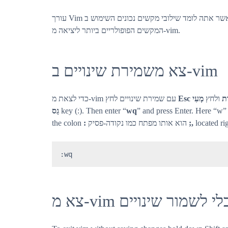
עורך Vim הוא מסובך למתחילים, אך כאשר אתה לומד שילובי מקשים נכונים השימוש ב-VIM הופך להיות קל. להלן שילובי
המקשים הפופולריים ביותר ליציאה מ-vim.
צא משמירת שינויים ב-vim
כדי לצאת מ-vim עם שמירת שינויים לחץ
Esc
מְעִי
ולחץ
ֶת
גַס
key (:). Then enter “
wq
” and press Enter. Here “w”
the colon
:
הוא אותו מפתח כמו נקודה-פסיק
;,
located ri
:wq
צא מ-vim י לשמור שינויים