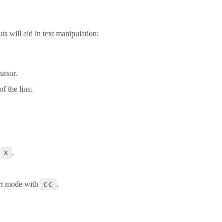
ts will aid in text manipulation:
ursor.
of the line.
x
h
.
cc
sert mode with
.