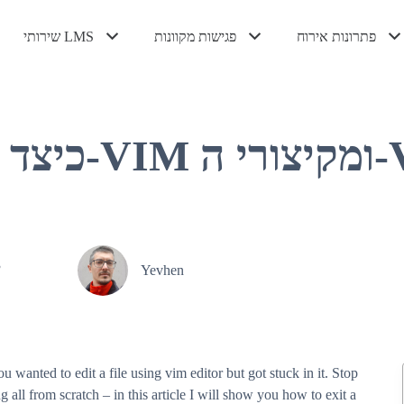
פתרונות אירוח
פגישות מקוונות
שירותי LMS
אירוח VPS מנוהל
אירוח VPS
ניהול BigBlueButton אירוח
BigBlueButton קנה מידה
הדגמה של BigBlueButton
אירוח Canvas LMS מנוהל
אירוח Moodle מנוהל
ענן LMS פרטי
התקנת Canvas LMS
ומ-VIM הפופולריים
3
Yevhen
ou wanted to edit a file using vim editor but got stuck in it. Stop
g all from scratch – in this article I will show you how to exit a