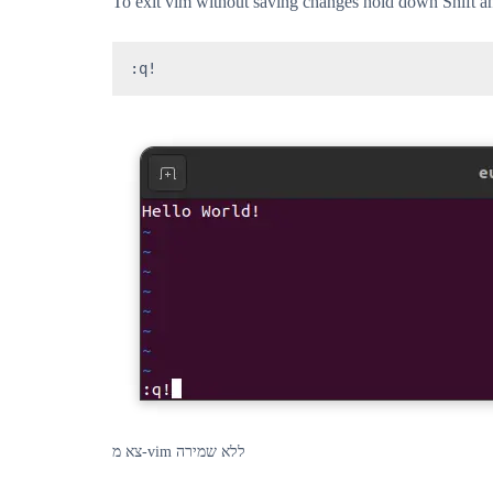
To exit vim without saving changes hold down Shift and
:q!
צא מ-vim ללא שמירה