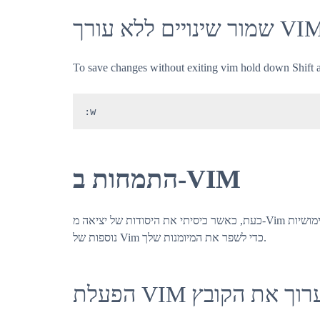
To save changes without exiting vim hold down Shift an
:w
התמחות ב-VIM
כעת, כאשר כיסיתי את היסודות של יציאה מ-Vim ושמירת שינויים, אפשר להמשיך לכמה קיצורי דרך ותכונות שימושיות
נוספות של Vim כדי לשפר את המיומנות שלך.
הפעלת VIM ך את הקובץ