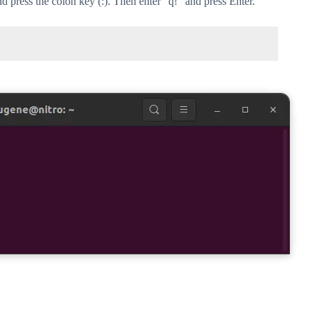
 press the colon key (:). Then enter “q!” and press Enter.