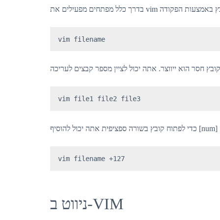
vim filename
vim file1 file2 file3
vim filename +127
ניווט ב-VIM