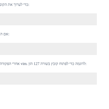
בדרך כלל מפתחים מפעילים את vim כדי לערוך את הקובץ באמצעות הפקודה:
אם הקובץ חסר הוא ייווצר. אתה יכול לציין מספר קבצים לעריכה:
כדי לפתוח קובץ בשורה ספציפית אתה יכול להוסיף [num] אחרי הפקודה vim. לדוגמה כדי לפתוח קובץ בשורה 127 הזן: