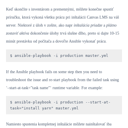
Keď skončíte s inventárom a premennými, môžete konečne spustiť
príručku, ktorá vykoná všetku prácu pri inštalácii Canvas LMS na váš
server. Niektoré z úloh v zošite, ako napr
inštalácia priadze
a
plátno
zostaviť aktíva
dokončenie úlohy trvá slušne dlho, preto si dajte 10-15
minút prestávku od počítača a dovoľte Ansible vykonať prácu.
$ ansible-playbook -i production master.yml
If the Ansible playbook fails on some step then you need to
troubleshoot the issue and re-start playbook from the failed task using
‘–start-at-task=”task name”‘ runtime variable. For example:
$ ansible-playbook -i production --start-at-
task="install yarn" master.yml
Namiesto spustenia kompletnej inštalácie môžete nainštalovať iba