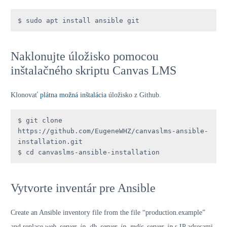
$ sudo apt install ansible git
Naklonujte úložisko pomocou
inštalačného skriptu Canvas LMS
Klonovať
plátna možná inštalácia
úložisko z Github.
$ git clone 
https://github.com/EugeneWHZ/canvaslms-ansible-
installation.git 

$ cd canvaslms-ansible-installation
Vytvorte inventár pre Ansible
Create an Ansible inventory file from the file “production.example”
and replace
web_server_ip, db_server_ip, redis_server_ip
s IP adresami