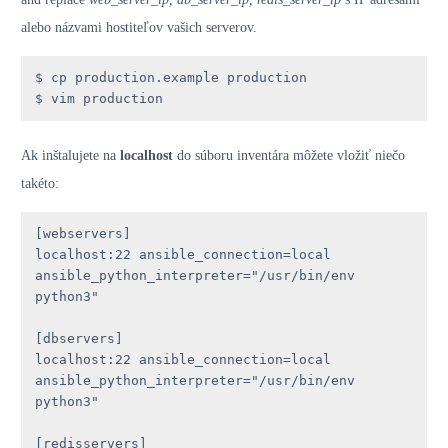
alebo názvami hostiteľov vašich serverov.
$ cp production.example production

$ vim production
Ak inštalujete na
localhost
do súboru inventára môžete vložiť niečo
takéto:
[webservers]

localhost:22 ansible_connection=local 
ansible_python_interpreter="/usr/bin/env 
python3"

[dbservers]

localhost:22 ansible_connection=local 
ansible_python_interpreter="/usr/bin/env 
python3"

[redisservers]
