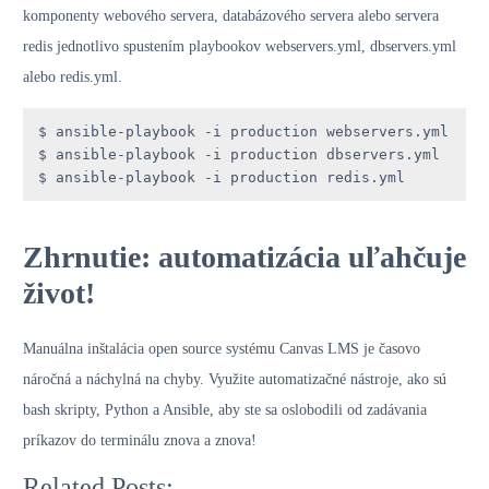
komponenty webového servera, databázového servera alebo servera
redis jednotlivo spustením playbookov webservers.yml, dbservers.yml
alebo redis.yml.
$ ansible-playbook -i production webservers.yml

$ ansible-playbook -i production dbservers.yml

$ ansible-playbook -i production redis.yml
Zhrnutie: automatizácia uľahčuje
život!
Manuálna inštalácia open source systému Canvas LMS je časovo
náročná a náchylná na chyby. Využite automatizačné nástroje, ako sú
bash skripty, Python a Ansible, aby ste sa oslobodili od zadávania
príkazov do terminálu znova a znova!
Related Posts: