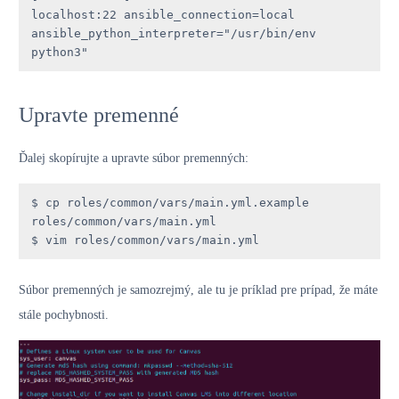
localhost:22 ansible_connection=local 
ansible_python_interpreter="/usr/bin/env 
python3"
Upravte premenné
Ďalej skopírujte a upravte súbor premenných:
$ cp roles/common/vars/main.yml.example 
roles/common/vars/main.yml

$ vim roles/common/vars/main.yml
Súbor premenných je samozrejmý, ale tu je príklad pre prípad, že máte
stále pochybnosti.