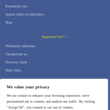
Kontaktujte nás
Spätná väzba od zákazníkov
Blog
Registered User? —
Prihlásenie zákazníka
Zaregistrujte sa
Otvorený lístok
Moje lístky
Contact Us —
We value your privacy
WEB HOSTING ZONE, SL / NIF: B22516827
We use cookies to enhance your browsing experience, serve
personalised ads or content, and analyse our traffic. By clicking
Email: support@webhostingzone.org
"Accept All", you consent to our use of cookies.