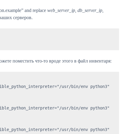
tion.example” and replace
web_server_ip, db_server_ip,
ваших серверов.
жете поместить что-то вроде этого в файл инвентаря:
ible_python_interpreter="/usr/bin/env python3"

ible_python_interpreter="/usr/bin/env python3"

ible_python_interpreter="/usr/bin/env python3"