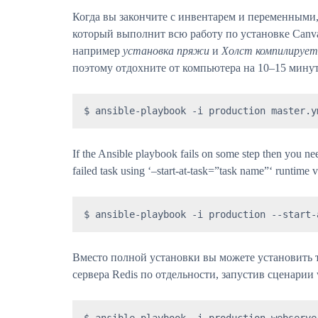
Когда вы закончите с инвентарем и переменными,
который выполнит всю работу по установке Canva
например
установка пряжи
и
Холст компилирует
поэтому отдохните от компьютера на 10–15 минут 
$ ansible-playbook -i production master.y
If the Ansible playbook fails on some step then you nee
failed task using ‘–start-at-task=”task name”‘ runtime 
$ ansible-playbook -i production --start-
Вместо полной установки вы можете установить т
сервера Redis по отдельности, запустив сценарии we
$ ansible-playbook -i production webserver