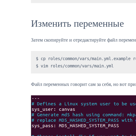
Изменить переменные
Затем скопируйте и отредактируйте файл переме
$ cp roles/common/vars/main.yml.example r
$ vim roles/common/vars/main.yml
Файл переменных говорит сам за себя, но вот прим