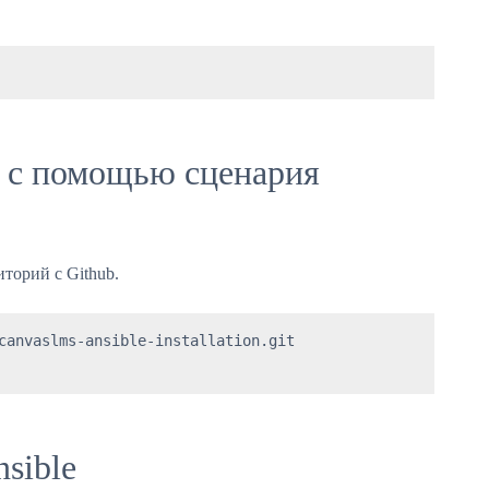
 с помощью сценария
торий с Github.
canvaslms-ansible-installation.git 

sible