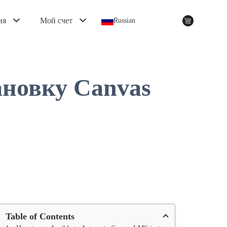
ия
Мой счет
Russian
ановку Canvas
Table of Contents