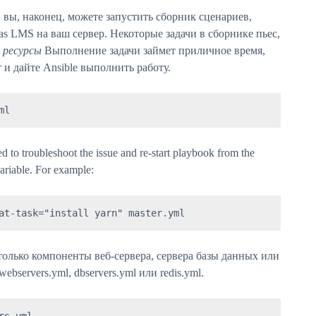
 вы, наконец, можете запустить сборник сценариев,
s LMS на ваш сервер. Некоторые задачи в сборнике пьес,
 ресурсы
Выполнение задачи займет приличное время,
и дайте Ansible выполнить работу.
ml
d to troubleshoot the issue and re-start playbook from the
variable. For example:
at-task="install yarn" master.yml
олько компоненты веб-сервера, сервера базы данных или
bservers.yml, dbservers.yml или redis.yml.
s.yml
