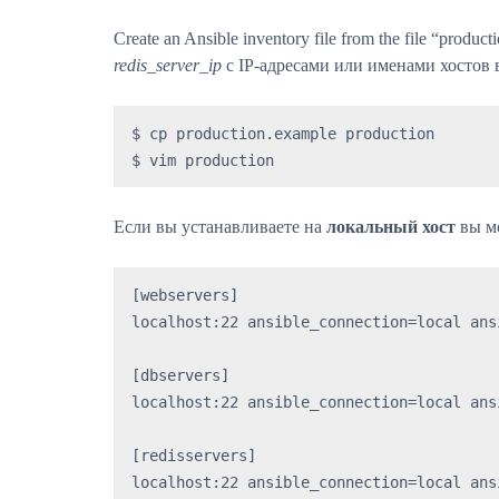
Create an Ansible inventory file from the file “produc
redis_server_ip
с IP-адресами или именами хостов 
$ cp production.example production

$ vim production
Если вы устанавливаете на
локальный хост
вы мо
[webservers]

localhost:22 ansible_connection=local ans
[dbservers]

localhost:22 ansible_connection=local ans
[redisservers]

localhost:22 ansible_connection=local ans