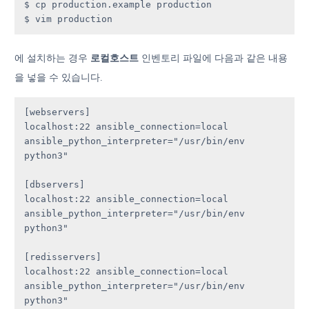
$ cp production.example production

$ vim production
에 설치하는 경우
로컬호스트
인벤토리 파일에 다음과 같은 내용
을 넣을 수 있습니다.
[webservers]

localhost:22 ansible_connection=local 
ansible_python_interpreter="/usr/bin/env 
python3"

[dbservers]

localhost:22 ansible_connection=local 
ansible_python_interpreter="/usr/bin/env 
python3"

[redisservers]

localhost:22 ansible_connection=local 
ansible_python_interpreter="/usr/bin/env 
python3"