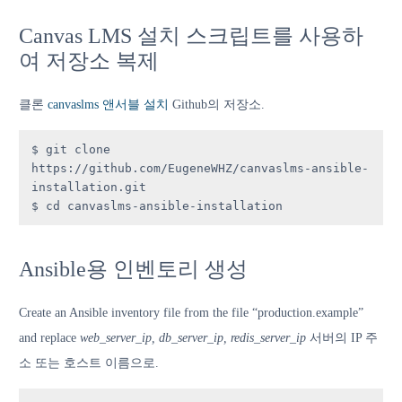
Canvas LMS 설치 스크립트를 사용하
여 저장소 복제
클론
canvaslms 앤서블 설치
Github의 저장소.
$ git clone 
https://github.com/EugeneWHZ/canvaslms-ansible-
installation.git 

$ cd canvaslms-ansible-installation
Ansible용 인벤토리 생성
Create an Ansible inventory file from the file “production.example”
and replace
web_server_ip, db_server_ip, redis_server_ip
서버의 IP 주
소 또는 호스트 이름으로.