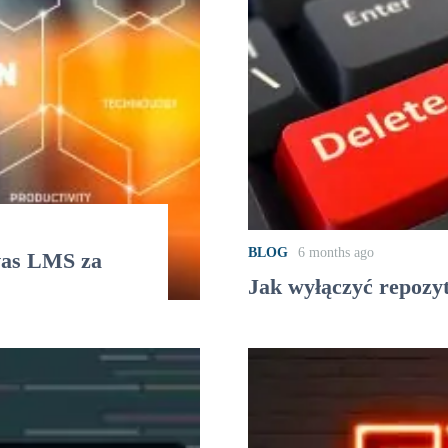
BLOG
6 months ago
vas LMS za
Jak wyłączyć repozy