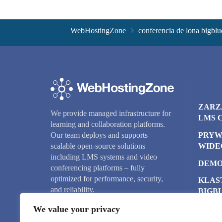
WebHostingZone
conferencia de lona bigblu
ZARZ
We provide managed infrastructure for
LMS 
learning and collaboration platforms.
PRYW
Our team deploys and supports
WIDE
scalable open-source solutions
including LMS systems and video
DEMO
conferencing platforms – fully
optimized for performance, security,
KLAS
and reliability.
BIGB
We value your privacy
SERW
CHM