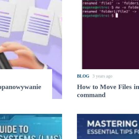
BLOG
3 years ago
: opanowywanie
How to Move Files i
command