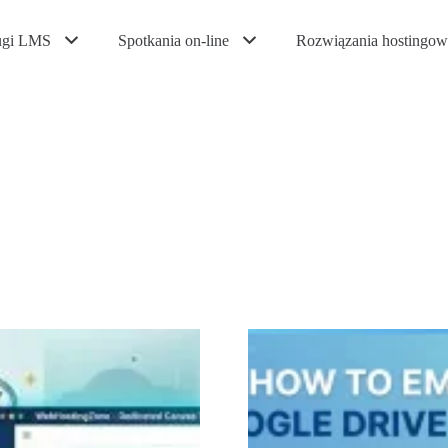
ugi LMS
Spotkania on-line
Rozwiązania hostingow