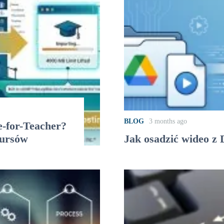
BLOG
3 months ago
e-for-Teacher?
kursów
Jak osadzić wideo 