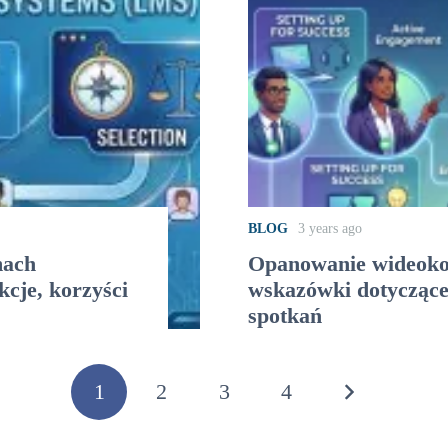
BLOG
3 years ago
mach
Opanowanie wideokon
cje, korzyści
wskazówki dotyczące
spotkań
1
2
3
4