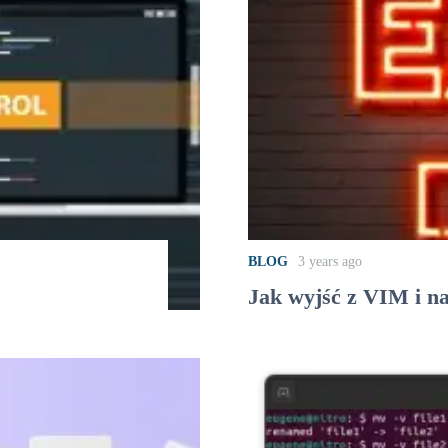
BLOG
3 years ago
Jak wyjść z VIM i n