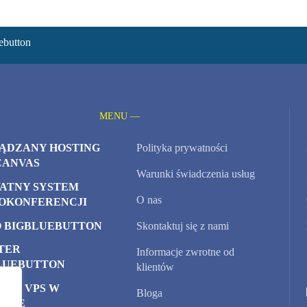
ebutton
MENU —
ĄDZANY HOSTING
Polityka prywatności
CANVAS
Warunki świadczenia usług
ATNY SYSTEM
O nas
OKONFERENCJI
 BIGBLUEBUTTON
Skontaktuj się z nami
TER
Informacje zwrotne od
LUEBUTTON
klientów
ERY VPS W
Bloga
URZE