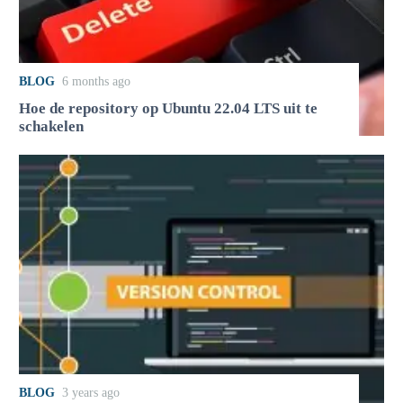
BLOG
6 months ago
Hoe de repository op Ubuntu 22.04 LTS uit te
schakelen
BLOG
3 years ago