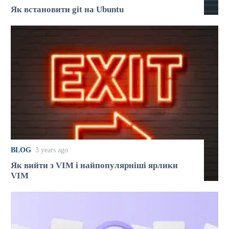
Як встановити git на Ubuntu
BLOG
3 years ago
Як вийти з VIM і найпопулярніші ярлики
VIM