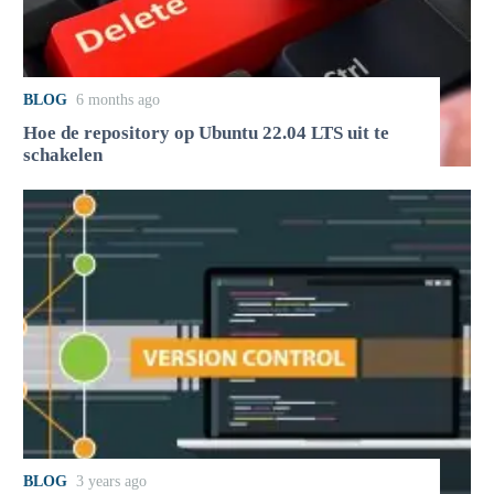
BLOG
6 months ago
Hoe de repository op Ubuntu 22.04 LTS uit te
schakelen
BLOG
3 years ago